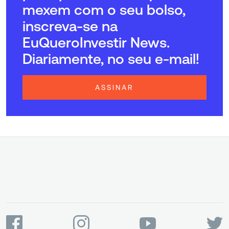
mexem com o seu bolso,
inscreva-se na
EuQueroInvestir News.
Diariamente, no seu e-mail!
ASSINAR