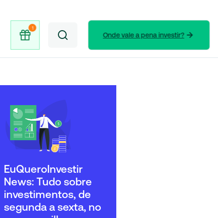
Onde vale a pena investir?
EuQueroInvestir
News: Tudo sobre
investimentos, de
segunda a sexta, no