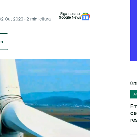
Siga-nos no
Google
News
02 Out 2023
·
2
min leitura
am
ÚLT
A
Em
de
re