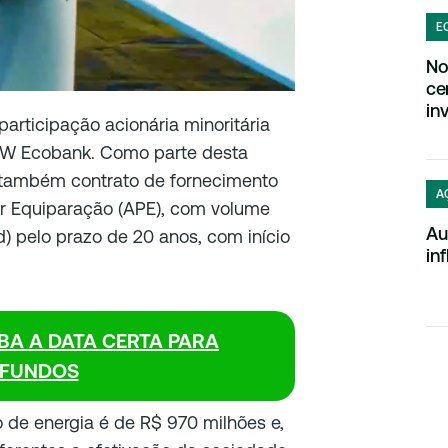
E
No
ce
in
articipação acionária minoritária
2W Ecobank. Como parte desta
também contrato de fornecimento
A
r Equiparação (APE), com volume
Au
 pelo prazo de 20 anos, com início
in
IBA A DATA CERTA PARA
FUNDOS
o de energia é de R$ 970 milhões e,