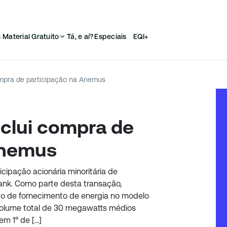
s
Material Gratuito
Tá, e aí?
Especiais
EQI+
mpra de participação na Anemus
clui compra de
Anemus
ipação acionária minoritária de
nk. Como parte desta transação,
 de fornecimento de energia no modelo
volume total de 30 megawatts médios
m 1º de […]