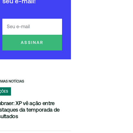
seu e-mail!
ASSINAR
IMAS NOTÍCIAS
ÇÕES
braer: XP vê ação entre
staques da temporada de
sultados