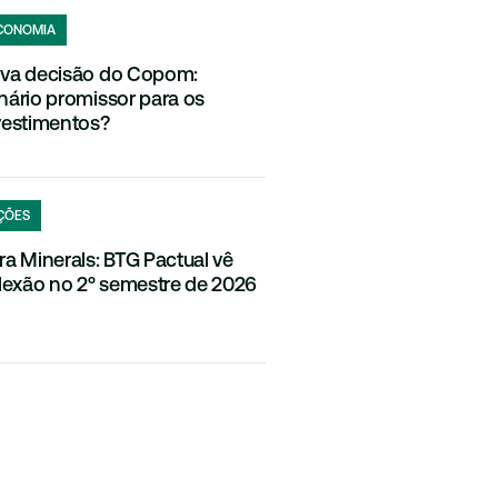
CONOMIA
va decisão do Copom:
nário promissor para os
vestimentos?
ÇÕES
ra Minerals: BTG Pactual vê
flexão no 2º semestre de 2026