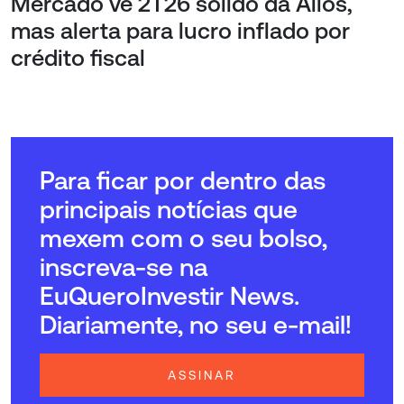
Mercado vê 2T26 sólido da Allos,
mas alerta para lucro inflado por
crédito fiscal
Para ficar por dentro das
principais notícias que
mexem com o seu bolso,
inscreva-se na
EuQueroInvestir News.
Diariamente, no seu e-mail!
ASSINAR