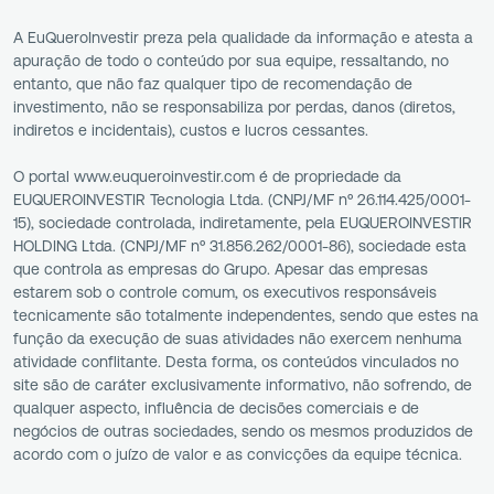
A EuQueroInvestir preza pela qualidade da informação e atesta a
apuração de todo o conteúdo por sua equipe, ressaltando, no
entanto, que não faz qualquer tipo de recomendação de
investimento, não se responsabiliza por perdas, danos (diretos,
indiretos e incidentais), custos e lucros cessantes.
O portal www.euqueroinvestir.com é de propriedade da
EUQUEROINVESTIR Tecnologia Ltda. (CNPJ/MF nº 26.114.425/0001-
15), sociedade controlada, indiretamente, pela EUQUEROINVESTIR
HOLDING Ltda. (CNPJ/MF nº 31.856.262/0001-86), sociedade esta
que controla as empresas do Grupo. Apesar das empresas
estarem sob o controle comum, os executivos responsáveis
tecnicamente são totalmente independentes, sendo que estes na
função da execução de suas atividades não exercem nenhuma
atividade conflitante. Desta forma, os conteúdos vinculados no
site são de caráter exclusivamente informativo, não sofrendo, de
qualquer aspecto, influência de decisões comerciais e de
negócios de outras sociedades, sendo os mesmos produzidos de
acordo com o juízo de valor e as convicções da equipe técnica.