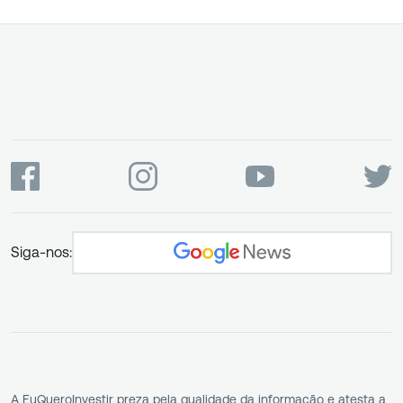
Siga-nos:
A EuQueroInvestir preza pela qualidade da informação e atesta a