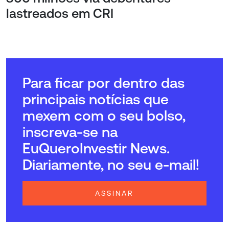
lastreados em CRI
Para ficar por dentro das
principais notícias que
mexem com o seu bolso,
inscreva-se na
EuQueroInvestir News.
Diariamente, no seu e-mail!
ASSINAR