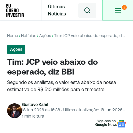
Últimas
Notícias
Home
Notícias
Ações
Tim: JCP veio abaixo do esperado, diz BBI
Ações
Tim: JCP veio abaixo do
esperado, diz BBI
Segundo os analistas, o valor está abaixo da nossa
estimativa de R$ 510 milhões para o trimestre
Gustavo Kahil
18 Jun 2026 às 16:38
·
Última atualização:
18 Jun 2026
·
1
min leitura
Siga-nos no
Google
News