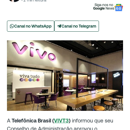
·
2
min leitura
Siga-nos no
Google
News
Canal no WhatsApp
Canal no Telegram
A
Telefônica Brasil (
VIVT3
)
informou que seu
Conselho de Administração aprovou o