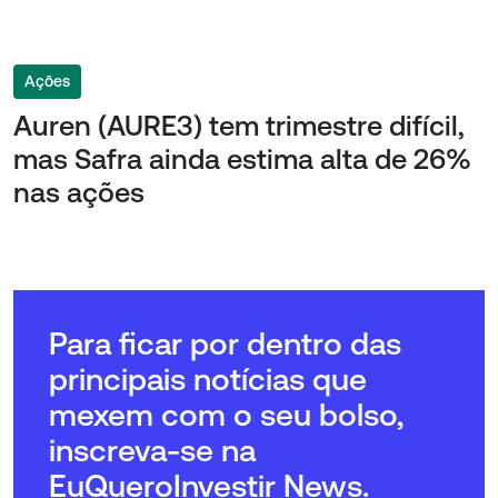
Ações
Auren (AURE3) tem trimestre difícil,
mas Safra ainda estima alta de 26%
nas ações
Para ficar por dentro das
principais notícias que
mexem com o seu bolso,
inscreva-se na
EuQueroInvestir News.