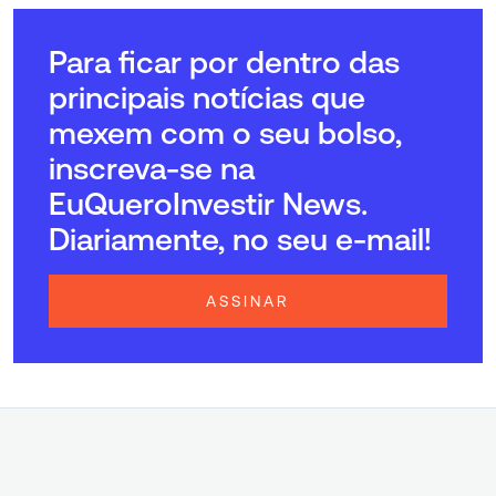
Para ficar por dentro das
principais notícias que
mexem com o seu bolso,
inscreva-se na
EuQueroInvestir News.
Diariamente, no seu e-mail!
ASSINAR