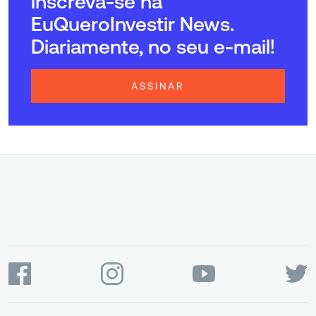
inscreva-se na
EuQueroInvestir News.
Diariamente, no seu e-mail!
ASSINAR