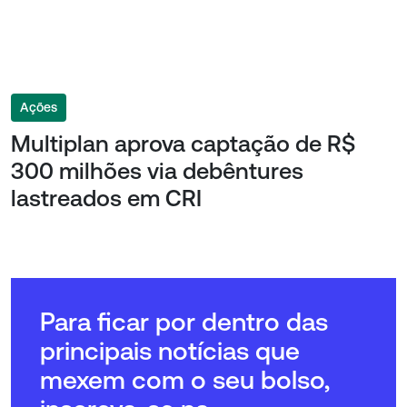
Ações
Multiplan aprova captação de R$
300 milhões via debêntures
lastreados em CRI
Para ficar por dentro das
principais notícias que
mexem com o seu bolso,