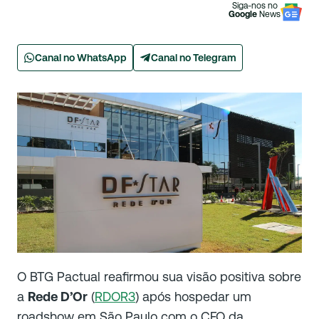
Siga-nos no
Google
News
Canal no WhatsApp
Canal no Telegram
O BTG Pactual reafirmou sua visão positiva sobre
a
Rede D’Or
(
RDOR3
) após hospedar um
roadshow em São Paulo com o CFO da