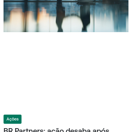
Ações
BR Partners: ação desaba após