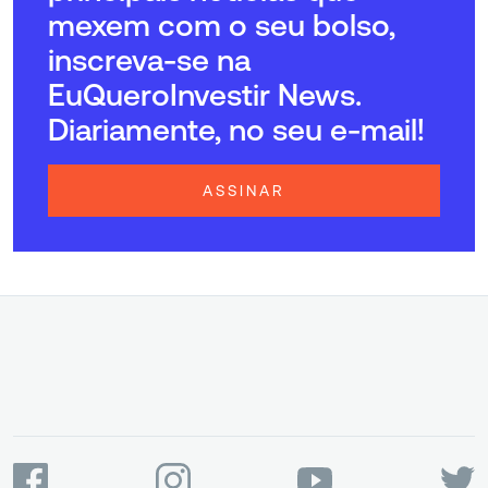
mexem com o seu bolso,
inscreva-se na
EuQueroInvestir News.
Diariamente, no seu e-mail!
ASSINAR