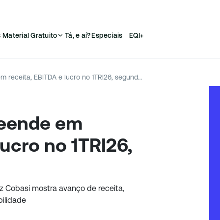
s
Material Gratuito
Tá, e aí?
Especiais
EQI+
Petz Cobasi surpreende em receita, EBITDA e lucro no 1TRI26, segundo Ativa
reende em
lucro no 1TRI26,
z Cobasi mostra avanço de receita,
bilidade