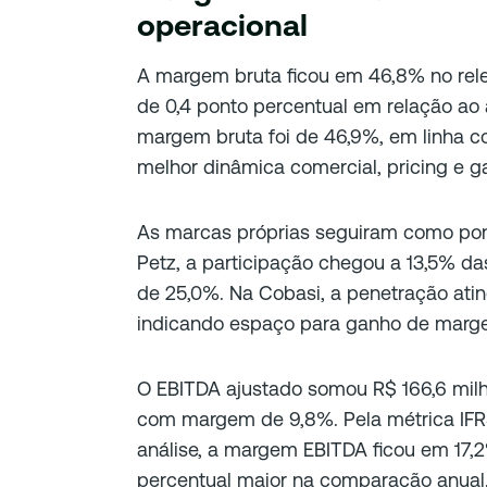
operacional
A margem bruta ficou em 46,8% no re
de 0,4 ponto percentual em relação ao an
margem bruta foi de 46,9%, em linha c
melhor dinâmica comercial, pricing e g
As marcas próprias seguiram como po
Petz, a participação chegou a 13,5% d
de 25,0%. Na Cobasi, a penetração atin
indicando espaço para ganho de marge
O EBITDA ajustado somou R$ 166,6 milhõ
com margem de 9,8%. Pela métrica IFRS
análise, a margem EBITDA ficou em 17,
percentual maior na comparação anual