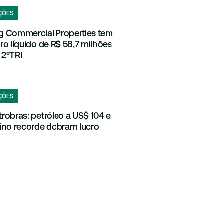
ÇÕES
g Commercial Properties tem
cro líquido de R$ 58,7 milhões
 2ºTRI
ÇÕES
trobras: petróleo a US$ 104 e
fino recorde dobram lucro