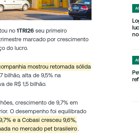
A
Lo
lu
tou no
1TRI26
seu primeiro
no
 trimestre marcado por crescimento
o do lucro.
A
companhia mostrou retomada sólida
Pe
,7 bilhão, alta de 9,5% na
re
 de R$ 1,5 bilhão.
bilhões, crescimento de 9,7% em
ior. O desempenho foi equilibrado
9,7% e a Cobasi cresceu 9,6%,
ada no mercado pet brasileiro
.