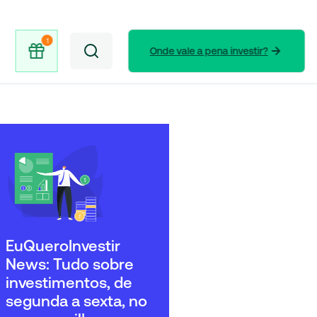
Onde vale a pena investir?
EuQueroInvestir
News: Tudo sobre
investimentos, de
segunda a sexta, no