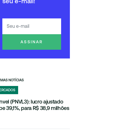
seu e-mail!
ASSINAR
IMAS NOTÍCIAS
ERCADOS
nvel (PNVL3): lucro ajustado
be 39,1%, para R$ 38,9 milhões