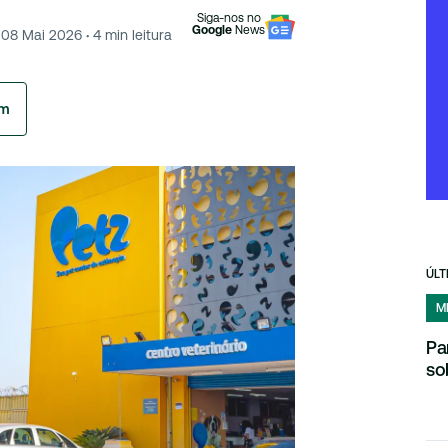
Siga-nos no
Google
News
08 Mai 2026
·
4
min leitura
am
ÚLT
M
Pa
so