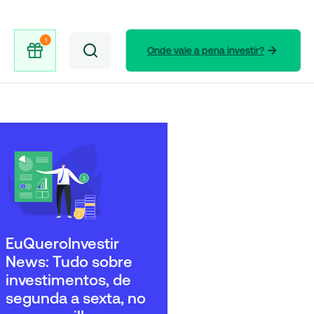
Onde vale a pena investir?
EuQueroInvestir
News: Tudo sobre
investimentos, de
segunda a sexta, no