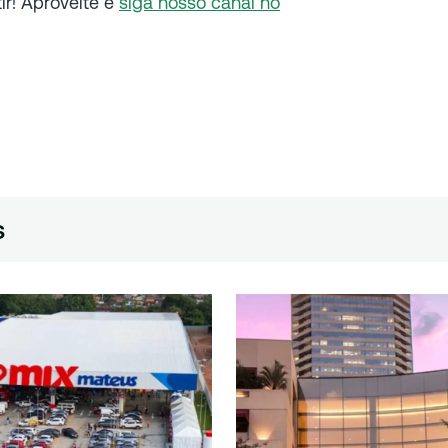
r! Aproveite e
siga nosso canal no
s