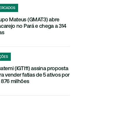
ERCADOS
upo Mateus (GMAT3) abre
acarejo no Pará e chega a 314
as
ÇÕES
uatemi (IGTI11) assina proposta
ra vender fatias de 5 ativos por
 876 milhões