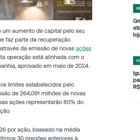
M
Gr
at
e um aumento de capital pelo seu
loj
ue faz parte da recuperação
 através da emissão de novas
ações
 Esta operação está alinhada com o
A
panhia, aprovado em maio de 2024.
Ig
pa
os limites estabelecidos pelo
R$
issão de 264,091 milhões de novas
Essas ações representarão 80% do
ação.
,26 por ação, baseado na média
timos 30 pregões anteriores à