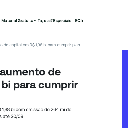
s
Material Gratuito
Tá, e aí?
Especiais
EQI+
Oi (OIBR3) aprova aumento de capital em R$ 1,38 bi para cumprir plano de RJ
a aumento de
 bi para cumprir
$ 1,38 bi com emissão de 264 mi de
as até 30/09