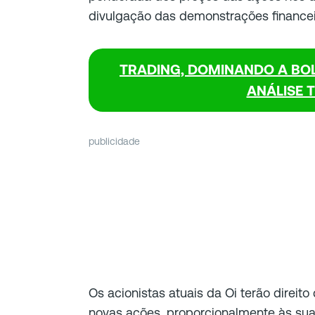
divulgação das demonstrações financei
TRADING, DOMINANDO A BOL
ANÁLISE 
publicidade
Os acionistas atuais da Oi terão direit
novas ações, proporcionalmente às suas