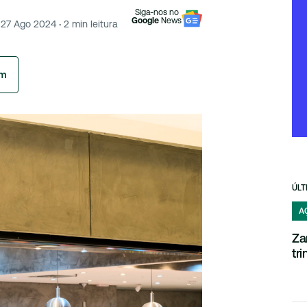
Siga-nos no
Google
News
27 Ago 2024
·
2
min leitura
am
ÚLT
A
Za
tr