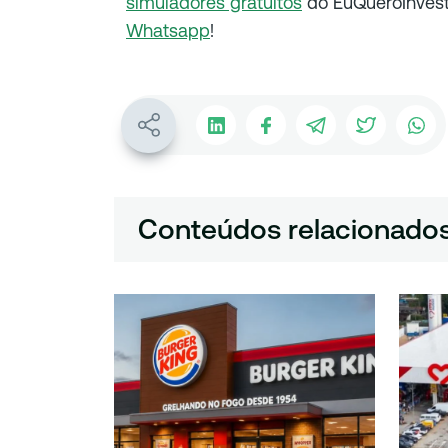
simuladores gratuitos
do EuQueroInvesti
Whatsapp
!
Conteúdos relacionado