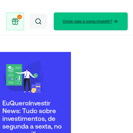
Onde vale a pena investir?
EuQueroInvestir
News: Tudo sobre
investimentos, de
segunda a sexta, no