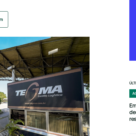
am
ÚLT
A
Em
de
re