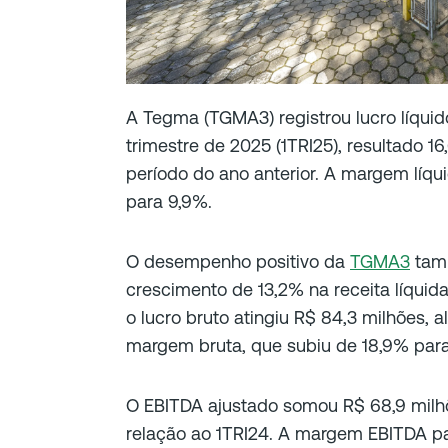
A Tegma (TGMA3) registrou lucro líquid
trimestre de 2025 (1TRI25), resultado 
período do ano anterior. A margem líq
para 9,9%.
O desempenho positivo da
TGMA3
tamb
crescimento de 13,2% na receita líquida
o lucro bruto atingiu R$ 84,3 milhões, 
margem bruta, que subiu de 18,9% para
O EBITDA ajustado somou R$ 68,9 milh
relação ao 1TRI24. A margem EBITDA pa