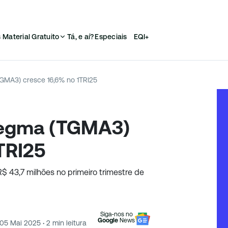
s
Material Gratuito
Tá, e aí?
Especiais
EQI+
TGMA3) cresce 16,6% no 1TRI25
 Tegma (TGMA3)
TRI25
$ 43,7 milhões no primeiro trimestre de
Siga-nos no
Google
News
05 Mai 2025
·
2
min leitura