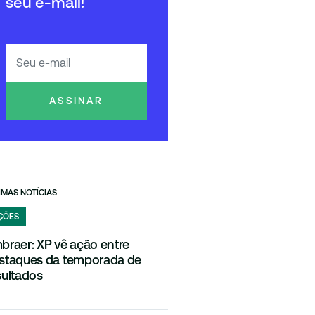
seu e-mail!
ASSINAR
IMAS NOTÍCIAS
ÇÕES
braer: XP vê ação entre
staques da temporada de
sultados