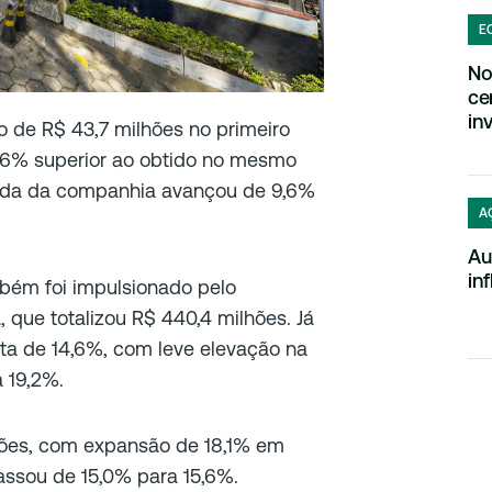
E
No
ce
in
o de R$ 43,7 milhões no primeiro
16,6% superior ao obtido no mesmo
uida da companhia avançou de 9,6%
A
Au
in
ém foi impulsionado pelo
, que totalizou R$ 440,4 milhões. Já
alta de 14,6%, com leve elevação na
 19,2%.
ões, com expansão de 18,1% em
ssou de 15,0% para 15,6%.