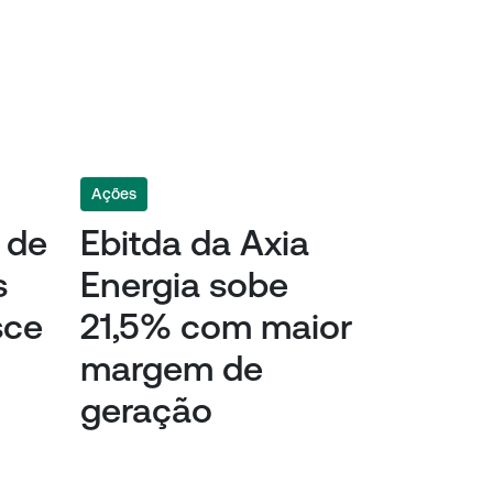
Ações
o de
Ebitda da Axia
s
Energia sobe
sce
21,5% com maior
margem de
geração