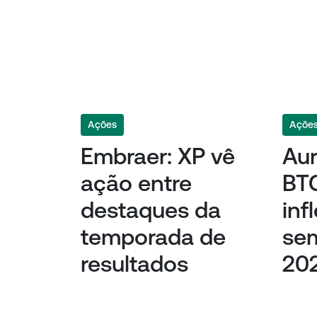
Ações
Açõe
Embraer: XP vê
Aur
ação entre
BTG
destaques da
inf
temporada de
se
resultados
20