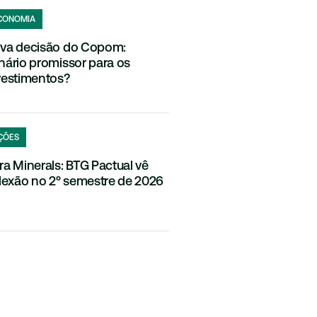
CONOMIA
va decisão do Copom:
nário promissor para os
vestimentos?
ÇÕES
ra Minerals: BTG Pactual vê
flexão no 2º semestre de 2026