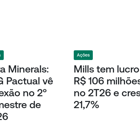
s
Ações
a Minerals:
Mills tem lucr
 Pactual vê
R$ 106 milhõe
lexão no 2º
no 2T26 e cre
mestre de
21,7%
26