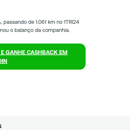
%, passando de 1.061 km no 1TRI24
rmou o balanço da companhia.
I E GANHE CASHBACK EM
OIN
s