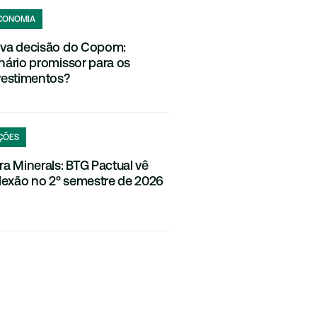
CONOMIA
va decisão do Copom:
nário promissor para os
vestimentos?
ÇÕES
ra Minerals: BTG Pactual vê
flexão no 2º semestre de 2026