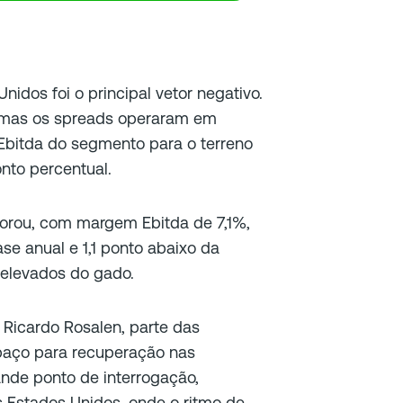
nidos foi o principal vetor negativo.
 mas os spreads operaram em
Ebitda do segmento para o terreno
onto percentual.
orou, com margem Ebitda de 7,1%,
e anual e 1,1 ponto abaixo da
s elevados do gado.
. Ricardo Rosalen, parte das
paço para recuperação nas
ande ponto de interrogação,
s Estados Unidos, onde o ritmo de