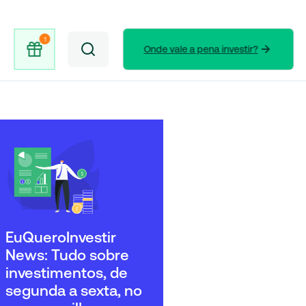
Onde vale a pena investir?
EuQueroInvestir
News: Tudo sobre
investimentos, de
segunda a sexta, no