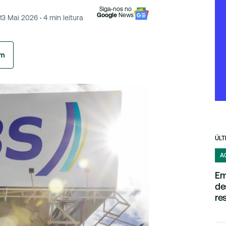
Siga-nos no
Google
News
13 Mai 2026
·
4
min leitura
am
ÚLT
A
Em
de
re