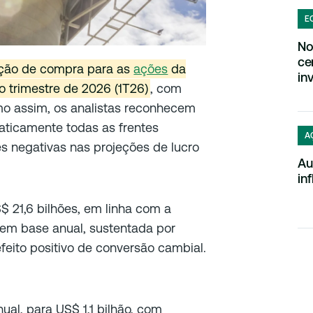
E
No
ce
ção de compra para as
ações
da
in
o trimestre de 2026 (1T26)
, com
mo assim, os analistas reconhecem
aticamente todas as frentes
A
es negativas nas projeções de lucro
Au
in
$ 21,6 bilhões, em linha com a
 em base anual, sustentada por
feito positivo de conversão cambial.
al, para US$ 1,1 bilhão, com