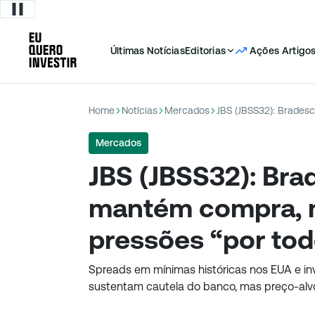
Últimas Notícias
Editorias
Ações
Artigo
Home
Notícias
Mercados
Mercados
JBS (JBSS32): Bra
mantém compra, m
pressões “por tod
Spreads em mínimas históricas nos EUA e inv
sustentam cautela do banco, mas preço-alv