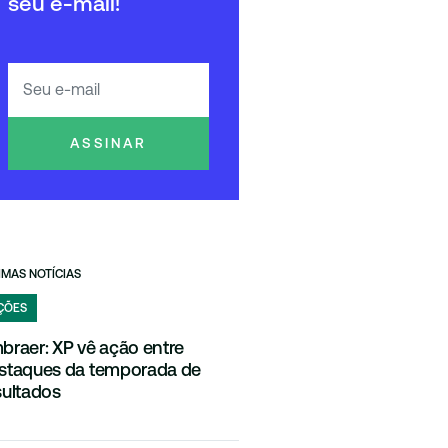
seu e-mail!
ASSINAR
IMAS NOTÍCIAS
ÇÕES
braer: XP vê ação entre
staques da temporada de
sultados