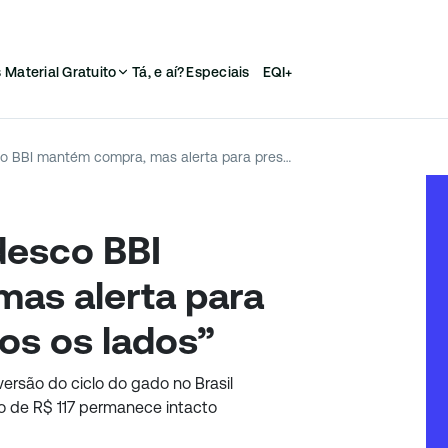
s
Material Gratuito
Tá, e aí?
Especiais
EQI+
JBS (JBSS32): Bradesco BBI mantém compra, mas alerta para pressões “por todos os lados”
desco BBI
as alerta para
os os lados”
ersão do ciclo do gado no Brasil
o de R$ 117 permanece intacto