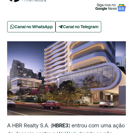
·
1
min leitura
Siga-nos no
Google
News
Canal no WhatsApp
Canal no Telegram
A HBR Realty S.A. (
HBRE3
) entrou com uma ação