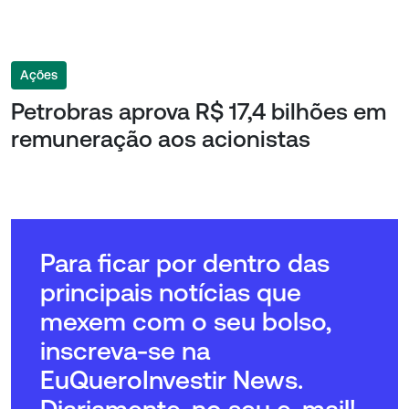
Ações
Petrobras aprova R$ 17,4 bilhões em
remuneração aos acionistas
Para ficar por dentro das
principais notícias que
mexem com o seu bolso,
inscreva-se na
EuQueroInvestir News.