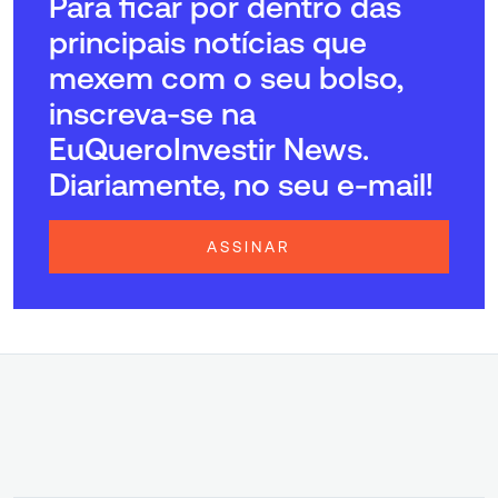
Para ficar por dentro das
principais notícias que
mexem com o seu bolso,
inscreva-se na
EuQueroInvestir News.
Diariamente, no seu e-mail!
ASSINAR