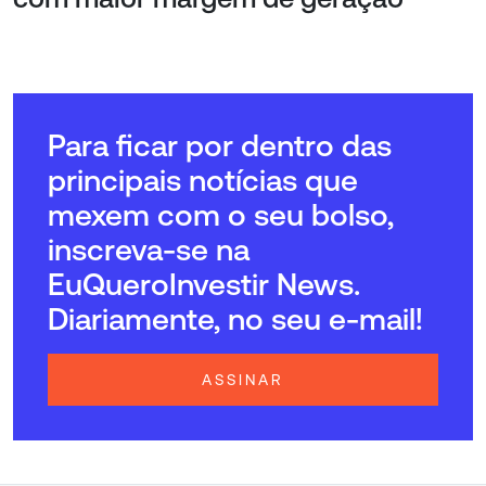
Para ficar por dentro das
principais notícias que
mexem com o seu bolso,
inscreva-se na
EuQueroInvestir News.
Diariamente, no seu e-mail!
ASSINAR