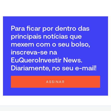
Para ficar por dentro das
principais notícias que
mexem com o seu bolso,
inscreva-se na
EuQueroInvestir News.
Diariamente, no seu e-mail!
ASSINAR