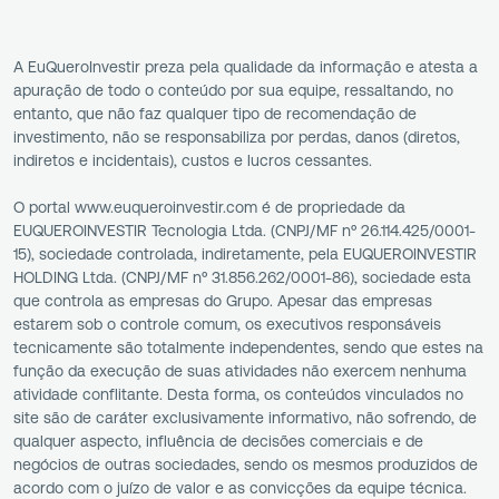
A EuQueroInvestir preza pela qualidade da informação e atesta a
apuração de todo o conteúdo por sua equipe, ressaltando, no
entanto, que não faz qualquer tipo de recomendação de
investimento, não se responsabiliza por perdas, danos (diretos,
indiretos e incidentais), custos e lucros cessantes.
O portal www.euqueroinvestir.com é de propriedade da
EUQUEROINVESTIR Tecnologia Ltda. (CNPJ/MF nº 26.114.425/0001-
15), sociedade controlada, indiretamente, pela EUQUEROINVESTIR
HOLDING Ltda. (CNPJ/MF nº 31.856.262/0001-86), sociedade esta
que controla as empresas do Grupo. Apesar das empresas
estarem sob o controle comum, os executivos responsáveis
tecnicamente são totalmente independentes, sendo que estes na
função da execução de suas atividades não exercem nenhuma
atividade conflitante. Desta forma, os conteúdos vinculados no
site são de caráter exclusivamente informativo, não sofrendo, de
qualquer aspecto, influência de decisões comerciais e de
negócios de outras sociedades, sendo os mesmos produzidos de
acordo com o juízo de valor e as convicções da equipe técnica.