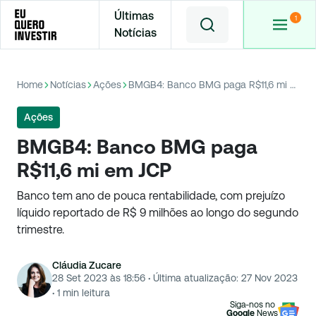
Últimas
Notícias
Home
Notícias
Ações
BMGB4: Banco BMG paga R$11,6 mi em JCP
Ações
BMGB4: Banco BMG paga
R$11,6 mi em JCP
Banco tem ano de pouca rentabilidade, com prejuízo
líquido reportado de R$ 9 milhões ao longo do segundo
trimestre.
Cláudia Zucare
28 Set 2023 às 18:56
·
Última atualização:
27 Nov 2023
·
1
min leitura
Siga-nos no
Google
News