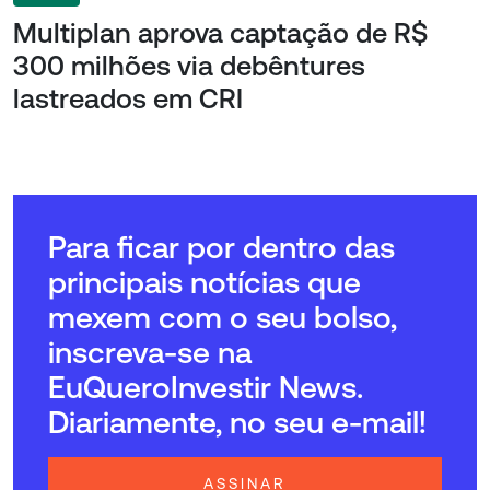
Multiplan aprova captação de R$
300 milhões via debêntures
lastreados em CRI
Para ficar por dentro das
principais notícias que
mexem com o seu bolso,
inscreva-se na
EuQueroInvestir News.
Diariamente, no seu e-mail!
ASSINAR