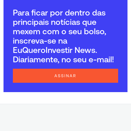
Para ficar por dentro das
principais notícias que
mexem com o seu bolso,
inscreva-se na
EuQueroInvestir News.
Diariamente, no seu e-mail!
ASSINAR