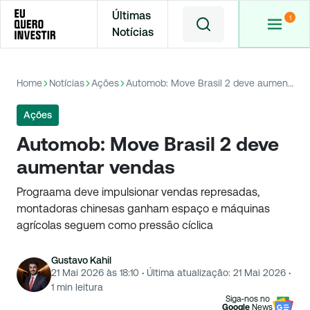
Últimas
Notícias
Home
Notícias
Ações
Automob: Move Brasil 2 deve aumentar vendas
Ações
Automob: Move Brasil 2 deve
aumentar vendas
Prograama deve impulsionar vendas represadas,
montadoras chinesas ganham espaço e máquinas
agrícolas seguem como pressão cíclica
Gustavo Kahil
21 Mai 2026 às 18:10
·
Última atualização:
21 Mai 2026
·
1
min leitura
Siga-nos no
Google
News