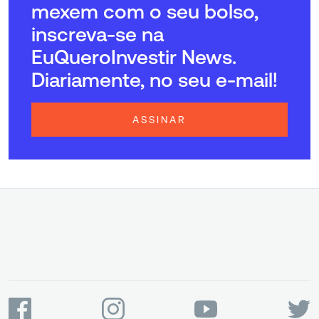
mexem com o seu bolso,
inscreva-se na
EuQueroInvestir News.
Diariamente, no seu e-mail!
ASSINAR