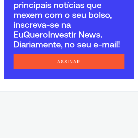
principais notícias que
mexem com o seu bolso,
inscreva-se na
EuQueroInvestir News.
Diariamente, no seu e-mail!
ASSINAR