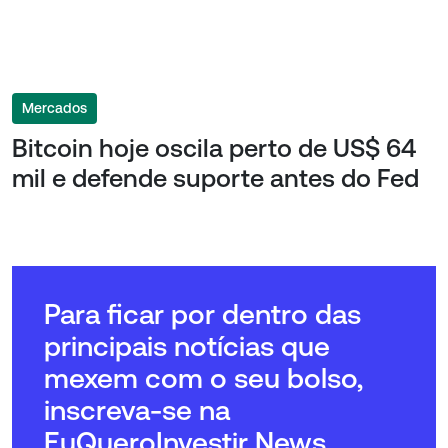
Mercados
Bitcoin hoje oscila perto de US$ 64
mil e defende suporte antes do Fed
Para ficar por dentro das
principais notícias que
mexem com o seu bolso,
inscreva-se na
EuQueroInvestir News.