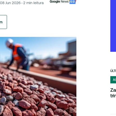
Google
News
08 Jun 2026
·
2
min leitura
am
ÚLT
A
Za
tr