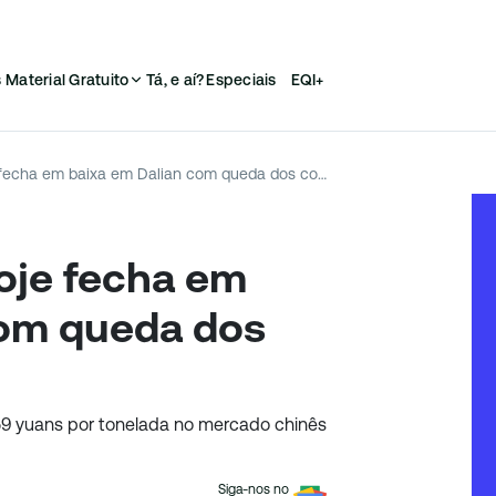
s
Material Gratuito
Tá, e aí?
Especiais
EQI+
Minério de ferro hoje fecha em baixa em Dalian com queda dos contratos futuros
hoje fecha em
com queda dos
759 yuans por tonelada no mercado chinês
Siga-nos no