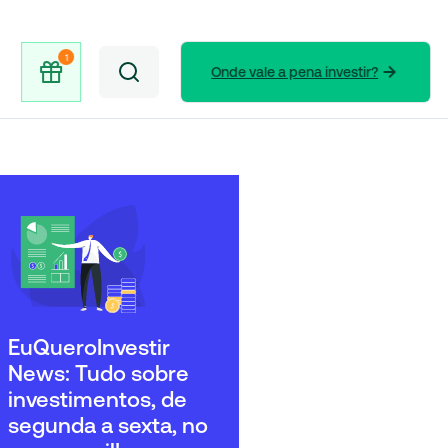
Onde vale a pena investir?
EuQueroInvestir
News: Tudo sobre
investimentos, de
segunda a sexta, no