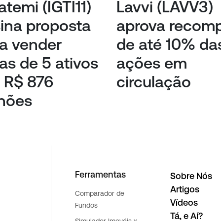
atemi (IGTI11)
Lavvi (LAVV3)
ina proposta
aprova recom
a vender
de até 10% da
ias de 5 ativos
ações em
 R$ 876
circulação
hões
Ferramentas
Sobre Nós
Artigos
Comparador de
Vídeos
Fundos
Tá, e Aí?