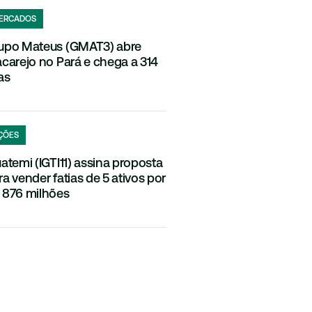
ERCADOS
upo Mateus (GMAT3) abre
acarejo no Pará e chega a 314
as
ÇÕES
uatemi (IGTI11) assina proposta
ra vender fatias de 5 ativos por
 876 milhões