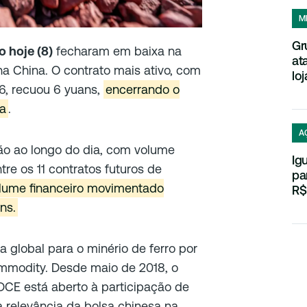
M
Gr
o hoje (8)
fecharam em baixa na
at
na China. O contrato mais ativo, com
loj
6, recuou 6 yuans,
encerrando o
da
.
A
ão ao longo do dia, com volume
Ig
tre os 11 contratos futuros de
pa
lume financeiro movimentado
R$
ns.
 global para o minério de ferro por
mmodity. Desde maio de 2018, o
DCE está aberto à participação de
a relevância da bolsa chinesa na