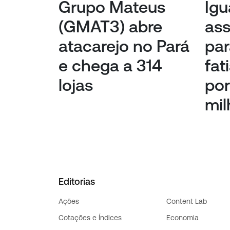
Grupo Mateus
Igu
(GMAT3) abre
ass
atacarejo no Pará
par
e chega a 314
fat
lojas
por
mil
Editorias
Ações
Content Lab
Cotações e Índices
Economia