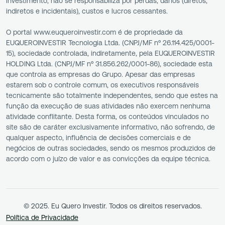
investimento, não se responsabiliza por perdas, danos (diretos,
indiretos e incidentais), custos e lucros cessantes.
O portal www.euqueroinvestir.com é de propriedade da
EUQUEROINVESTIR Tecnologia Ltda. (CNPJ/MF nº 26.114.425/0001-
15), sociedade controlada, indiretamente, pela EUQUEROINVESTIR
HOLDING Ltda. (CNPJ/MF nº 31.856.262/0001-86), sociedade esta
que controla as empresas do Grupo. Apesar das empresas
estarem sob o controle comum, os executivos responsáveis
tecnicamente são totalmente independentes, sendo que estes na
função da execução de suas atividades não exercem nenhuma
atividade conflitante. Desta forma, os conteúdos vinculados no
site são de caráter exclusivamente informativo, não sofrendo, de
qualquer aspecto, influência de decisões comerciais e de
negócios de outras sociedades, sendo os mesmos produzidos de
acordo com o juízo de valor e as convicções da equipe técnica.
© 2025. Eu Quero Investir. Todos os direitos reservados.
Política de Privacidade