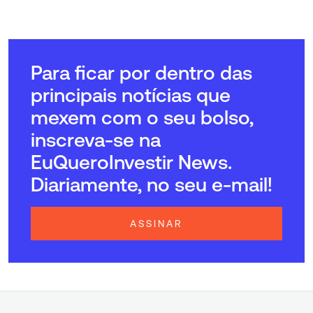
Para ficar por dentro das
principais notícias que
mexem com o seu bolso,
inscreva-se na
EuQueroInvestir News.
Diariamente, no seu e-mail!
ASSINAR