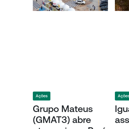
Ações
Açõe
Grupo Mateus
Igu
(GMAT3) abre
ass