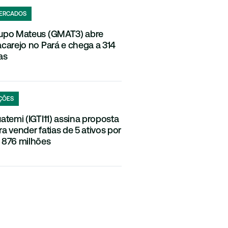
ERCADOS
upo Mateus (GMAT3) abre
acarejo no Pará e chega a 314
as
ÇÕES
uatemi (IGTI11) assina proposta
ra vender fatias de 5 ativos por
 876 milhões