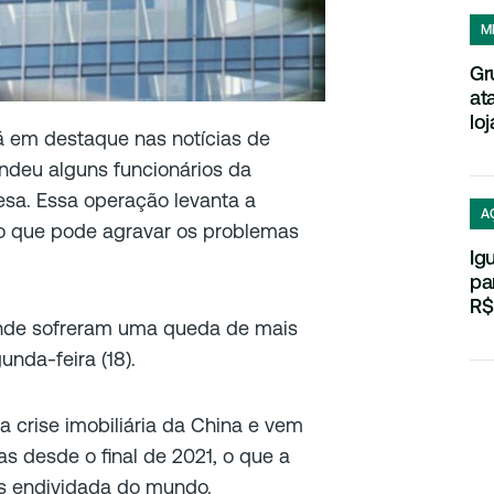
M
Gr
at
loj
á em destaque nas notícias de
endeu alguns funcionários da
sa. Essa operação levanta a
A
ão que pode agravar os problemas
Ig
pa
R$
nde sofreram uma queda de mais
nda-feira (18).
 crise imobiliária da China e vem
s desde o final de 2021, o que a
is endividada do mundo.