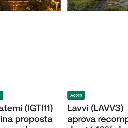
s
Ações
atemi (IGTI11)
Lavvi (LAVV3)
ina proposta
aprova recom