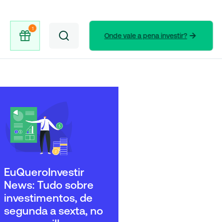
Onde vale a pena investir?
EuQueroInvestir
News: Tudo sobre
investimentos, de
segunda a sexta, no