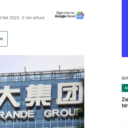
Siga-nos no
Google
News
9 Set 2023
·
2
min leitura
am
ÚLT
A
Za
tr