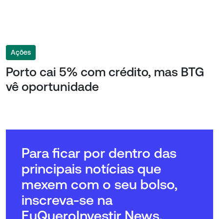
Ações
Porto cai 5% com crédito, mas BTG
vê oportunidade
Para ficar por dentro das
principais notícias que
mexem com o seu bolso,
inscreva-se na
EuQueroInvestir News.