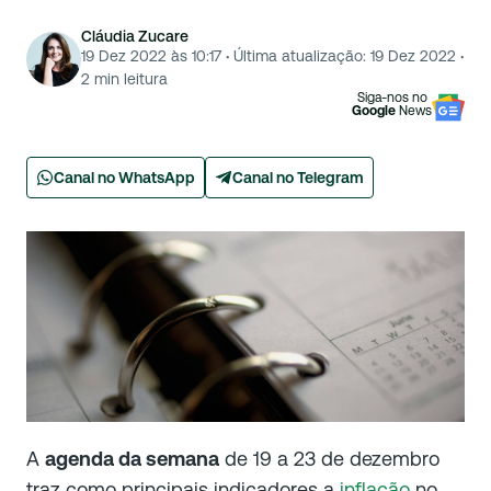
Cláudia Zucare
19 Dez 2022 às 10:17
·
Última atualização:
19 Dez 2022
·
2
min leitura
Siga-nos no
Google
News
Canal no WhatsApp
Canal no Telegram
A
agenda da semana
de 19 a 23 de dezembro
traz como principais indicadores a
inflação
no