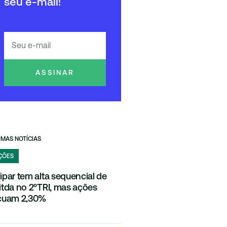
seu e-mail!
ASSINAR
IMAS NOTÍCIAS
ÇÕES
ipar tem alta sequencial de
itda no 2ºTRI, mas ações
cuam 2,30%