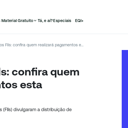
s
Material Gratuito
Tá, e aí?
Especiais
EQI+
Dividendos dos FIIs: confira quem realizará pagamentos esta semana
Is: confira quem
tos esta
 (FIIs) divulgaram a distribuição de