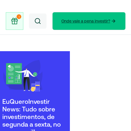
Onde vale a pena investir?
EuQueroInvestir
News: Tudo sobre
investimentos, de
segunda a sexta, no