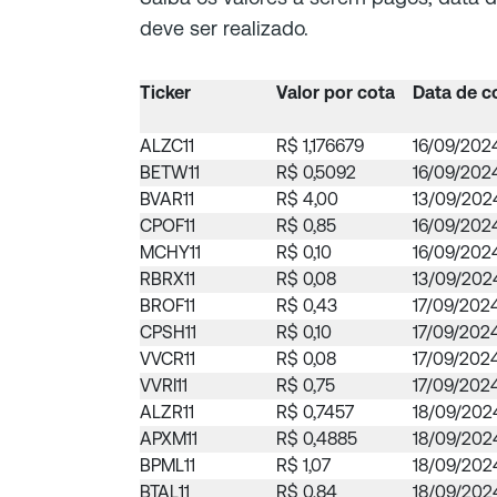
deve ser realizado.
Ticker
Valor por cota
Data de c
ALZC11
R$ 1,176679
16/09/202
BETW11
R$ 0,5092
16/09/202
BVAR11
R$ 4,00
13/09/202
CPOF11
R$ 0,85
16/09/202
MCHY11
R$ 0,10
16/09/202
RBRX11
R$ 0,08
13/09/202
BROF11
R$ 0,43
17/09/202
CPSH11
R$ 0,10
17/09/202
VVCR11
R$ 0,08
17/09/202
VVRI11
R$ 0,75
17/09/202
ALZR11
R$ 0,7457
18/09/202
APXM11
R$ 0,4885
18/09/202
BPML11
R$ 1,07
18/09/202
BTAL11
R$ 0,84
18/09/202