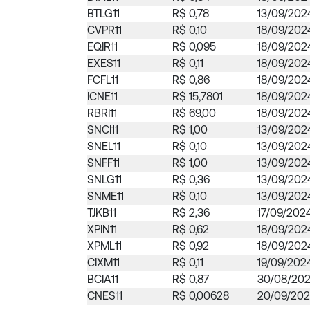
BTLG11
R$ 0,78
13/09/202
CVPR11
R$ 0,10
18/09/202
EQIR11
R$ 0,095
18/09/202
EXES11
R$ 0,11
18/09/202
FCFL11
R$ 0,86
18/09/202
ICNE11
R$ 15,7801
18/09/202
RBRI11
R$ 69,00
18/09/202
SNCI11
R$ 1,00
13/09/202
SNEL11
R$ 0,10
13/09/202
SNFF11
R$ 1,00
13/09/202
SNLG11
R$ 0,36
13/09/202
SNME11
R$ 0,10
13/09/202
TJKB11
R$ 2,36
17/09/202
XPIN11
R$ 0,62
18/09/202
XPML11
R$ 0,92
18/09/202
CIXM11
R$ 0,11
19/09/202
BCIA11
R$ 0,87
30/08/20
CNES11
R$ 0,00628
20/09/20