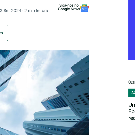
Siga-nos no
Google
News
3 Set 2024
·
2
min leitura
am
ÚLT
A
Un
Eb
re