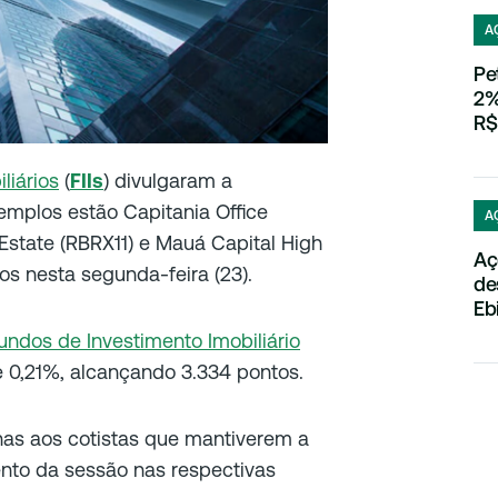
A
Pe
2%
R$
liários
(
FIIs
) divulgaram a
xemplos estão Capitania Office
A
 Estate (RBRX11) e Mauá Capital High
Aç
s nesta segunda-feira (23).
de
Eb
undos de Investimento Imobiliário
0,21%, alcançando 3.334 pontos.
nas aos cotistas que mantiverem a
nto da sessão nas respectivas