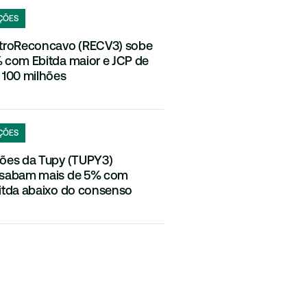
ÇÕES
troReconcavo (RECV3) sobe
 com Ebitda maior e JCP de
 100 milhões
ÇÕES
ões da Tupy (TUPY3)
sabam mais de 5% com
itda abaixo do consenso