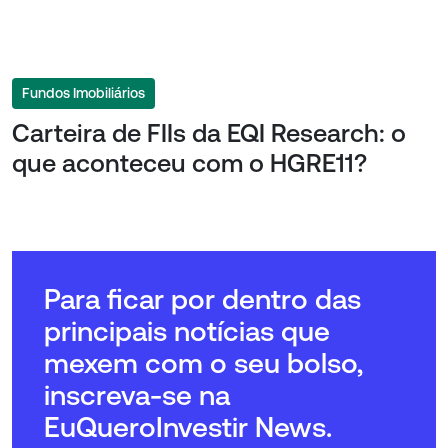
Fundos Imobiliários
Carteira de FIIs da EQI Research: o
que aconteceu com o HGRE11?
Para ficar por dentro das
principais notícias que
mexem com o seu bolso,
inscreva-se na
EuQueroInvestir News.