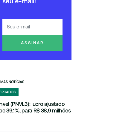
seu e-mail!
ASSINAR
IMAS NOTÍCIAS
ERCADOS
nvel (PNVL3): lucro ajustado
be 39,1%, para R$ 38,9 milhões