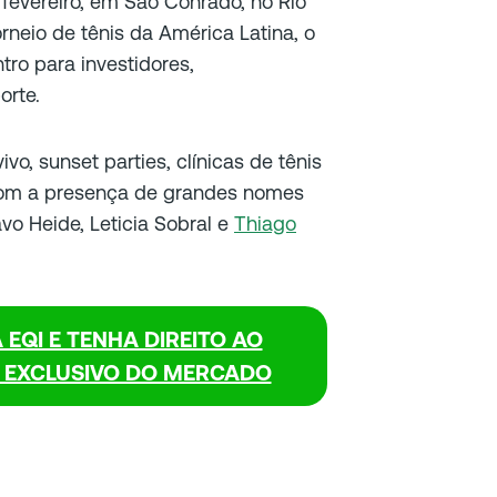
 fevereiro, em São Conrado, no Rio
orneio de tênis da América Latina, o
tro para investidores,
orte.
vo, sunset parties, clínicas de tênis
 com a presença de grandes nomes
vo Heide, Leticia Sobral e
Thiago
 EQI E TENHA DIREITO AO
S EXCLUSIVO DO MERCADO