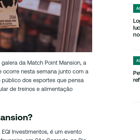
A
Lo
lu
no
A
 galera da Match Point Mansion, a
ue ocorre nesta semana junto com a
Pe
re
o público dos esportes que pensa
lar de treinos e alimentação
Mansion?
 EQI Investimentos, é um evento