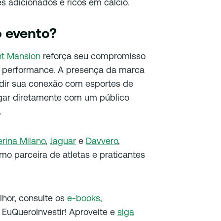
s adicionados e ricos em cálcio.
o evento?
nt Mansion
reforça seu compromisso
a performance. A presença da marca
ndir sua conexão com esportes de
ogar diretamente com um público
.
rina Milano
,
Jaguar
e
Davvero
,
o parceira de atletas e praticantes
elhor, consulte os
e-books,
EuQueroInvestir! Aproveite e
siga