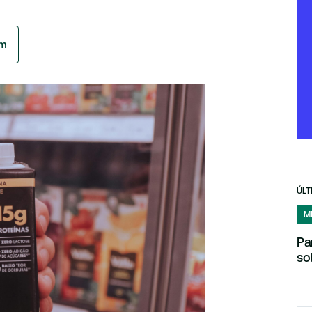
am
ÚLT
M
Pa
so