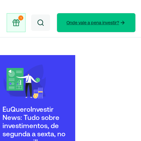
Onde vale a pena investir?
EuQueroInvestir
News: Tudo sobre
investimentos, de
segunda a sexta, no