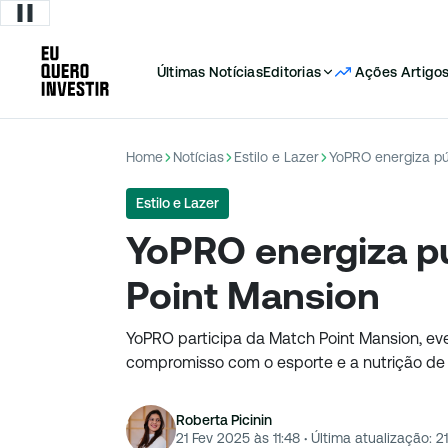
Últimas Notícias
Editorias
Ações
Artigo
Home
Notícias
Estilo e Lazer
YoPRO energiza pú
Estilo e Lazer
YoPRO energiza p
Point Mansion
YoPRO participa da Match Point Mansion, eve
compromisso com o esporte e a nutrição de 
Roberta Picinin
21 Fev 2025 às 11:48
·
Última atualização:
2