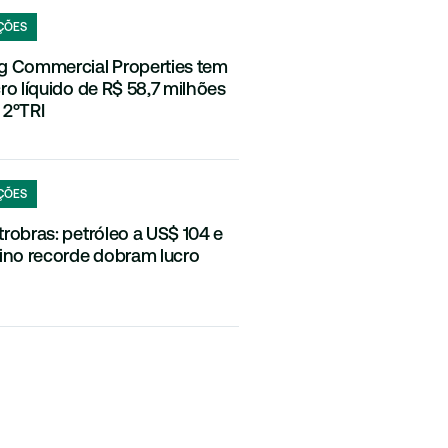
ÇÕES
g Commercial Properties tem
cro líquido de R$ 58,7 milhões
 2ºTRI
ÇÕES
trobras: petróleo a US$ 104 e
fino recorde dobram lucro