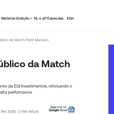
s
Material Gratuito
Tá, e aí?
Especiais
EQI+
blico da Match Point Mansion
úblico da Match
nto da EQI Investimentos, reforçando o
alta performance.
Siga-nos no
Google
News
1 Fev 2025
·
2
min leitura