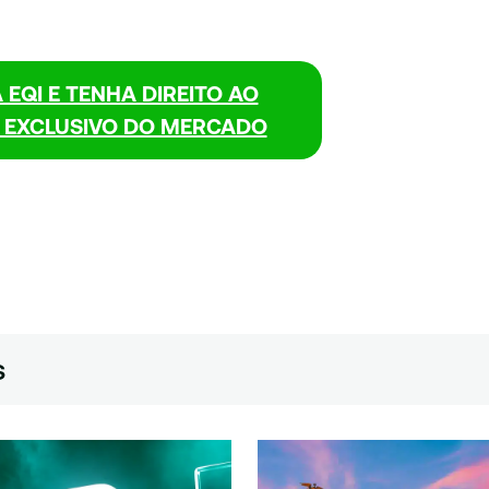
 EQI E TENHA DIREITO AO
S EXCLUSIVO DO MERCADO
s