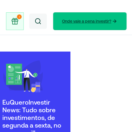
Onde vale a pena investir?
EuQueroInvestir
News: Tudo sobre
investimentos, de
segunda a sexta, no