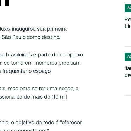
A
Pe
tr
luxo, inaugurou sua primeira
 São Paulo como destino.
asa brasileira faz parte do complexo
A
 em se tornarem membros precisam
It
 frequentar o espaço.
di
s, mas para se ter uma noção, a
ssionante de mais de 110 mil
ia, o objetivo da rede é “oferecer
rem e se conectarem”.