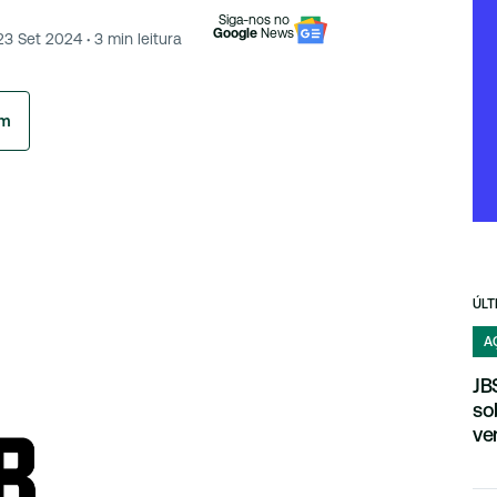
Siga-nos no
Google
News
23 Set 2024
·
3
min leitura
am
ÚLT
A
JB
so
ve