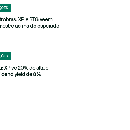
ÇÕES
trobras: XP e BTG veem
imestre acima do esperado
ÇÕES
aú: XP vê 20% de alta e
vidend yield de 8%