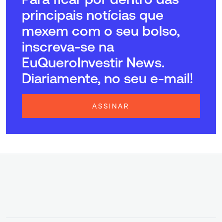
principais notícias que
mexem com o seu bolso,
inscreva-se na
EuQueroInvestir News.
Diariamente, no seu e-mail!
ASSINAR