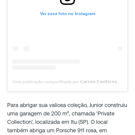
Ver essa foto no Instagram
Uma publicação compartilhada por 𝘾𝙖𝙧𝙧𝙤𝙨 𝙀𝙭𝙤́𝙩𝙞𝙘𝙤𝙨 𝘽𝙧𝙖𝙨𝙞𝙡 🇧🇷 𝙚𝙗 (@exoticsbrazil)
Para abrigar sua valiosa coleção, Junior construiu
uma garagem de 200 m², chamada ‘Private
Collection’, localizada em Itu (SP). O local
também abriga um Porsche 911 rosa, em