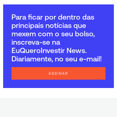
Para ficar por dentro das
principais notícias que
mexem com o seu bolso,
inscreva-se na
EuQueroInvestir News.
Diariamente, no seu e-mail!
ASSINAR