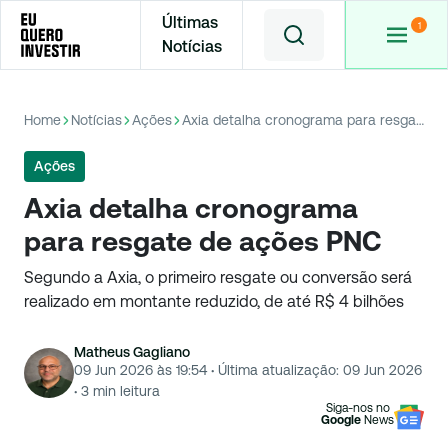
Últimas
Notícias
Home
Notícias
Ações
Axia detalha cronograma para resgate de ações PNC
Ações
Axia detalha cronograma
para resgate de ações PNC
Segundo a Axia, o primeiro resgate ou conversão será
realizado em montante reduzido, de até R$ 4 bilhões
Matheus Gagliano
09 Jun 2026 às 19:54
·
Última atualização:
09 Jun 2026
·
3
min leitura
Siga-nos no
Google
News