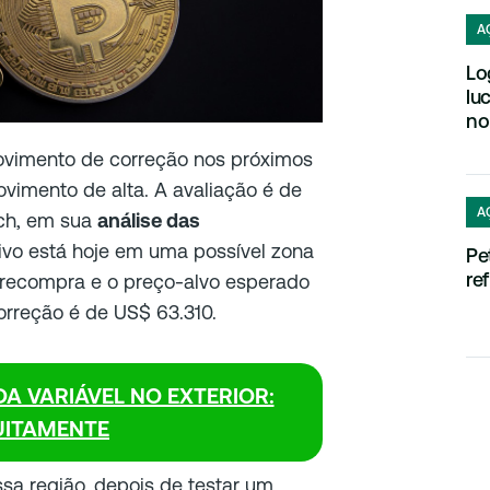
A
Lo
lu
no
ovimento de correção nos próximos
ovimento de alta. A avaliação é de
A
ch, em sua
análise das
tivo está hoje em uma possível zona
Pe
re
brecompra e o preço-alvo esperado
orreção é de US$ 63.310.
DA VARIÁVEL NO EXTERIOR:
UITAMENTE
sa região, depois de testar um