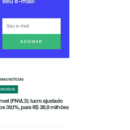
seu e-mail!
ASSINAR
IMAS NOTÍCIAS
ERCADOS
nvel (PNVL3): lucro ajustado
be 39,1%, para R$ 38,9 milhões