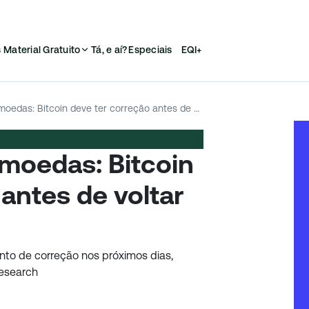
s
Material Gratuito
Tá, e aí?
Especiais
EQI+
Análise das criptomoedas: Bitcoin deve ter correção antes de voltar a subir
omoedas: Bitcoin
antes de voltar
nto de correção nos próximos dias,
Research