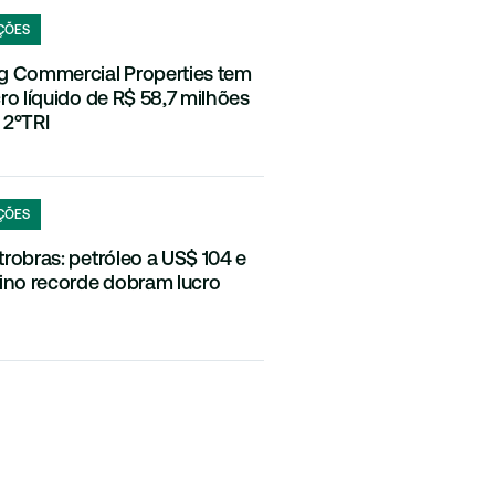
ÇÕES
g Commercial Properties tem
cro líquido de R$ 58,7 milhões
 2ºTRI
ÇÕES
trobras: petróleo a US$ 104 e
fino recorde dobram lucro