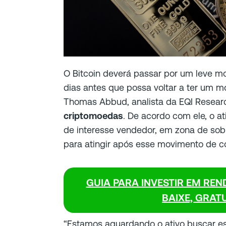
O Bitcoin deverá passar por um leve m
dias antes que possa voltar a ter um m
Thomas Abbud, analista da EQI Resear
criptomoedas
. De acordo com ele, o a
de interesse vendedor, em zona de so
para atingir após esse movimento de c
GUIA PARA INVESTIR EM REN
BAIXE, GRAT
“Estamos aguardando o ativo buscar es