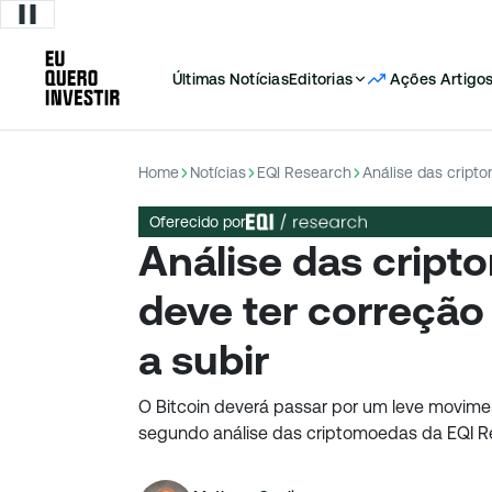
Últimas Notícias
Editorias
Ações
Artigo
Home
Notícias
EQI Research
Oferecido por
Análise das cript
deve ter correção 
a subir
O Bitcoin deverá passar por um leve movime
segundo análise das criptomoedas da EQI 