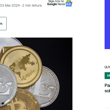
Siga-nos no
Google
News
03 Mai 2024
·
2
min leitura
am
ÚLT
M
Pa
so