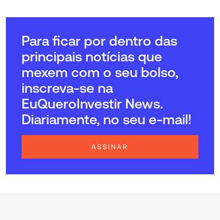
Para ficar por dentro das
principais notícias que
mexem com o seu bolso,
inscreva-se na
EuQueroInvestir News.
Diariamente, no seu e-mail!
ASSINAR