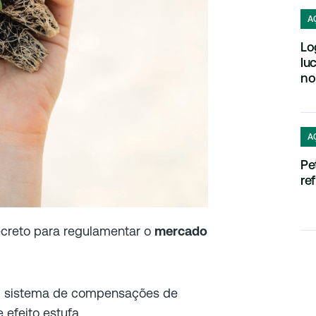
A
Lo
lu
no
A
Pe
re
ecreto para regulamentar o
mercado
m sistema de compensações de
efeito estufa.