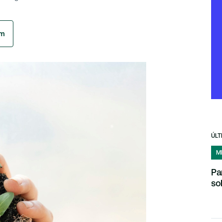
am
ÚLT
M
Pa
so