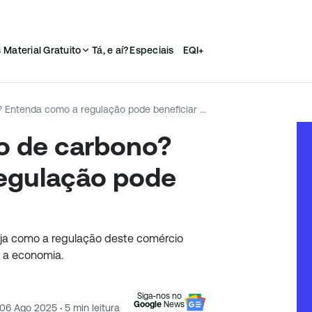
s
Material Gratuito
Tá, e aí?
Especiais
EQI+
O que é o mercado de carbono? Entenda como a regulação pode beneficiar o Brasil
o de carbono?
egulação pode
ja como a regulação deste comércio
 a economia.
Siga-nos no
Google
News
06 Ago 2025
·
5
min leitura