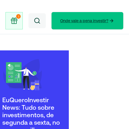
Onde vale a pena investir?
EuQueroInvestir
News: Tudo sobre
investimentos, de
segunda a sexta, no