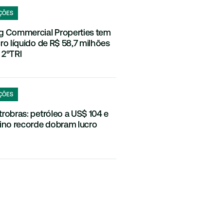
ÇÕES
g Commercial Properties tem
cro líquido de R$ 58,7 milhões
 2ºTRI
ÇÕES
trobras: petróleo a US$ 104 e
fino recorde dobram lucro