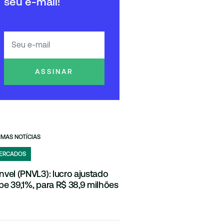
seu e-mail!
ASSINAR
IMAS NOTÍCIAS
ERCADOS
nvel (PNVL3): lucro ajustado
be 39,1%, para R$ 38,9 milhões