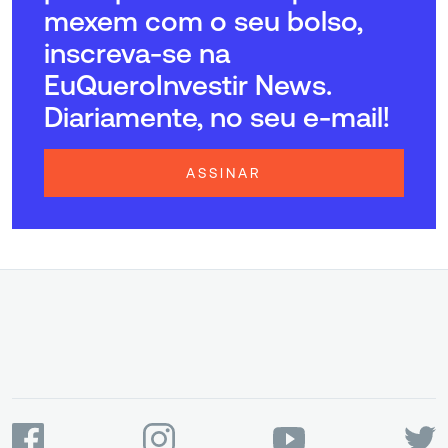
mexem com o seu bolso,
inscreva-se na
EuQueroInvestir News.
Diariamente, no seu e-mail!
ASSINAR