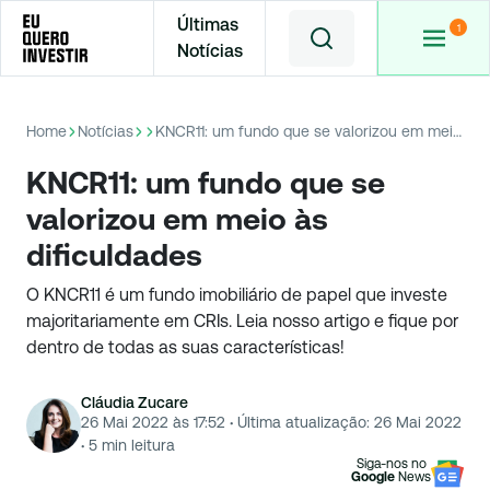
Últimas
Notícias
Home
Notícias
KNCR11: um fundo que se valorizou em meio às dificuldades
KNCR11: um fundo que se
valorizou em meio às
dificuldades
O KNCR11 é um fundo imobiliário de papel que investe
majoritariamente em CRIs. Leia nosso artigo e fique por
dentro de todas as suas características!
Cláudia Zucare
26 Mai 2022 às 17:52
·
Última atualização:
26 Mai 2022
·
5
min leitura
Siga-nos no
Google
News