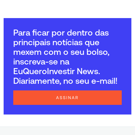
Para ficar por dentro das
principais notícias que
mexem com o seu bolso,
inscreva-se na
EuQueroInvestir News.
Diariamente, no seu e-mail!
ASSINAR