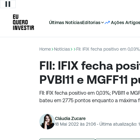
Últimas Notícias
Editorias
Ações
Artigo
Home
Notícias
FII: IFIX fecha positivo em 0,03
FII: IFIX fecha po
PVBI11 e MGFF11 p
FII: IFIX fecha positivo em 0,03%; PVBI11 e M
bateu em 2775 pontos enquanto a máxima fo
Cláudia Zucare
18 Mai 2022 às 21:06
·
Última atualização: