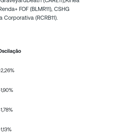
 GraveyardDeath (CARE11),Kinea
Renda+ FOF (BLMR11), CSHG
a Corporativa (RCRB11).
Oscilação
+2,26%
+1,90%
+1,78%
+1,13%