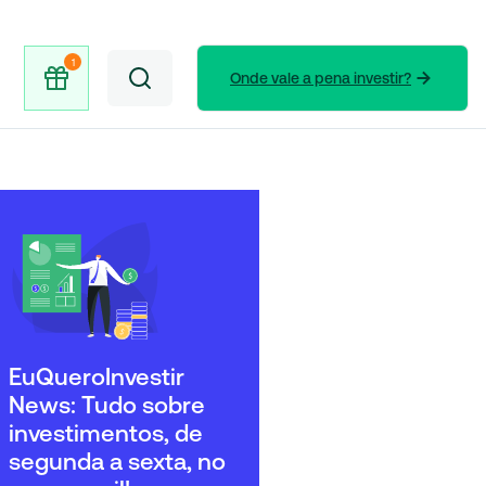
Onde vale a pena investir?
EuQueroInvestir
News: Tudo sobre
investimentos, de
segunda a sexta, no