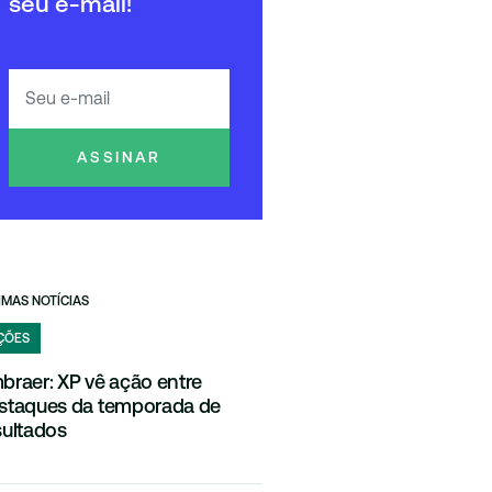
seu e-mail!
ASSINAR
IMAS NOTÍCIAS
ÇÕES
braer: XP vê ação entre
staques da temporada de
sultados