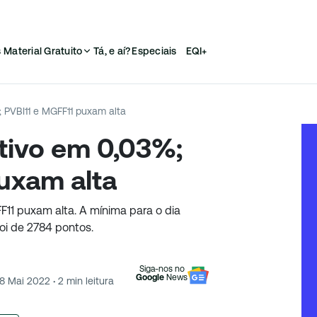
s
Material Gratuito
Tá, e aí?
Especiais
EQI+
%; PVBI11 e MGFF11 puxam alta
sitivo em 0,03%;
uxam alta
GFF11 puxam alta. A mínima para o dia
i de 2784 pontos.
Siga-nos no
Google
News
18 Mai 2022
·
2
min leitura