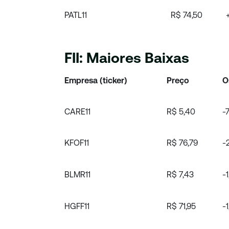
PATL11
R$ 74,50
FII: Maiores Baixas
Empresa (ticker)
Preço
O
CARE11
R$ 5,40
-
KFOF11
R$ 76,79
-
BLMR11
R$ 7,43
-
HGFF11
R$ 71,95
-