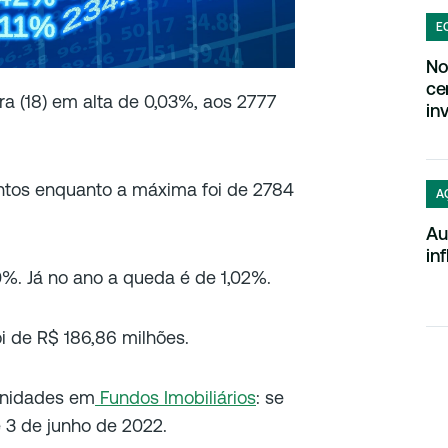
E
No
ce
ra (18) em alta de 0,03%, aos 2777
in
ntos enquanto a máxima foi de 2784
A
Au
in
%. Já no ano a queda é de 1,02%.
i de R$ 186,86 milhões.
unidades em
Fundos Imobiliários
: se
 e 3 de junho de 2022.