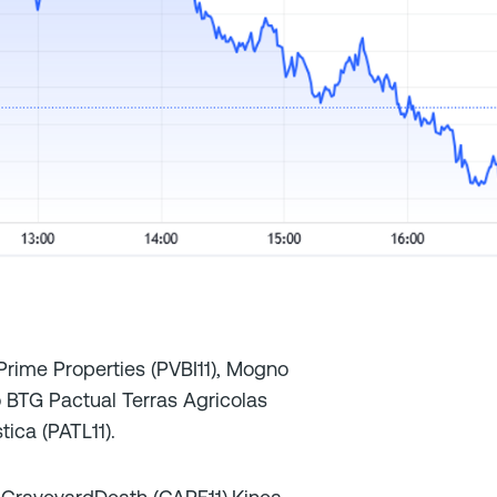
Prime Properties (PVBI11), Mogno
o BTG Pactual Terras Agricolas
tica (PATL11).