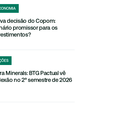
CONOMIA
va decisão do Copom:
nário promissor para os
vestimentos?
ÇÕES
ra Minerals: BTG Pactual vê
flexão no 2º semestre de 2026