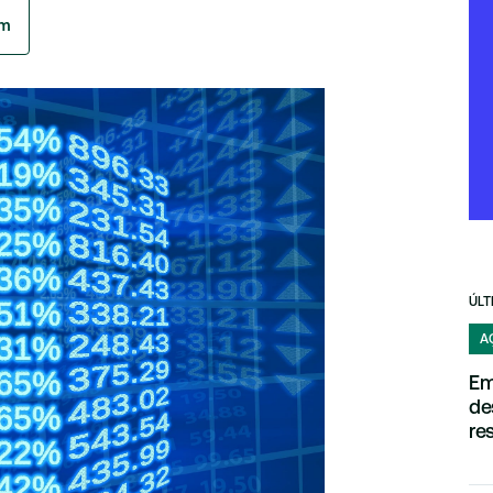
am
ÚLT
A
Em
de
re