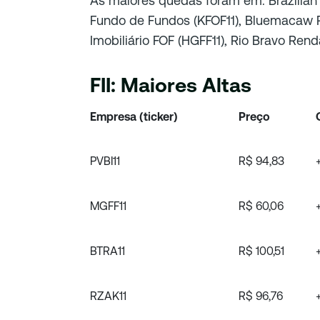
As maiores quedas foram em: Brazilian
Fundo de Fundos (KFOF11), Bluemacaw 
Imobiliário FOF (HGFF11), Rio Bravo Rend
FII: Maiores Altas
Empresa (ticker)
Preço
PVBI11
R$ 94,83
MGFF11
R$ 60,06
BTRA11
R$ 100,51
RZAK11
R$ 96,76