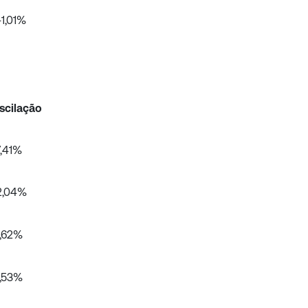
+1,01%
scilação
7,41%
2,04%
1,62%
1,53%