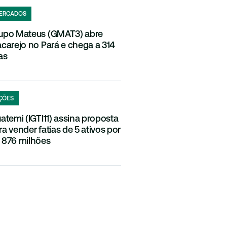
ERCADOS
upo Mateus (GMAT3) abre
acarejo no Pará e chega a 314
as
ÇÕES
uatemi (IGTI11) assina proposta
ra vender fatias de 5 ativos por
 876 milhões