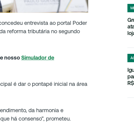
M
Gr
oncedeu entrevista ao portal Poder
at
a reforma tributária no segundo
loj
te nosso
Simulador de
A
Ig
pa
R$
ipal é dar o pontapé inicial na área
endimento, da harmonia e
 que há consenso”, prometeu.