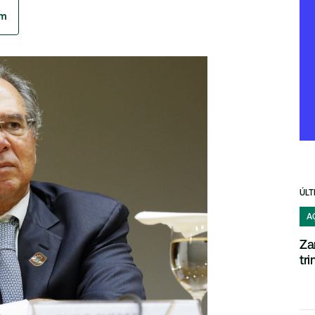
am
ÚLT
A
Za
tr