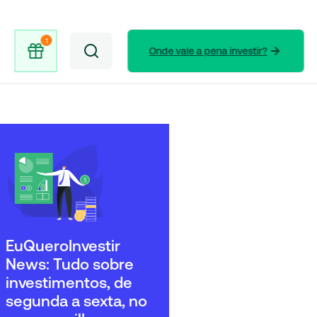
Onde vale a pena investir?
EuQueroInvestir
News: Tudo sobre
investimentos, de
segunda a sexta, no