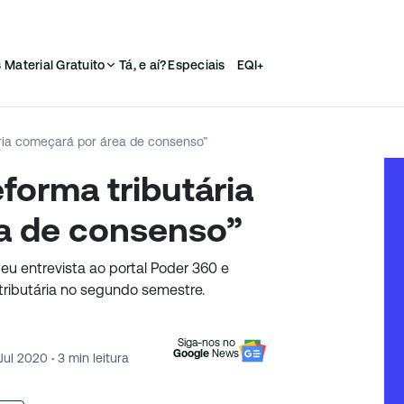
s
Material Gratuito
Tá, e aí?
Especiais
EQI+
ria começará por área de consenso”
forma tributária
a de consenso”
u entrevista ao portal Poder 360 e
ributária no segundo semestre.
Siga-nos no
Google
News
 Jul 2020
·
3
min leitura