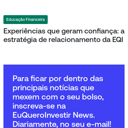
Educação Financeira
Experiências que geram confiança: a
estratégia de relacionamento da EQI
Para ficar por dentro das
principais notícias que
mexem com o seu bolso,
inscreva-se na
EuQueroInvestir News.
Diariamente, no seu e-mail!