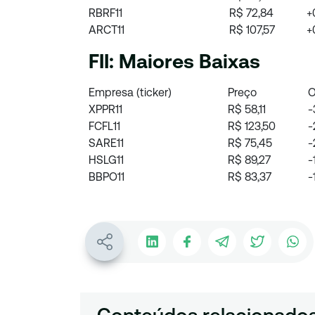
RBRF11
R$ 72,84
+
ARCT11
R$ 107,57
+
FII: Maiores Baixas
Empresa (ticker)
Preço
O
XPPR11
R$ 58,11
-
FCFL11
R$ 123,50
-
SARE11
R$ 75,45
-
HSLG11
R$ 89,27
-
BBPO11
R$ 83,37
-
Conteúdos relacionado