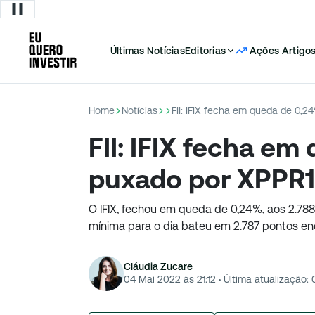
Últimas Notícias
Editorias
Ações
Artigo
Home
Notícias
FII: IFIX fecha em queda de 0,2
FII: IFIX fecha e
puxado por XPPR11
O IFIX, fechou em queda de 0,24%, aos 2.788 
mínima para o dia bateu em 2.787 pontos en
Cláudia Zucare
04 Mai 2022 às 21:12
·
Última atualização: