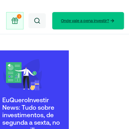
Onde vale a pena investir?
EuQueroInvestir
News: Tudo sobre
investimentos, de
segunda a sexta, no