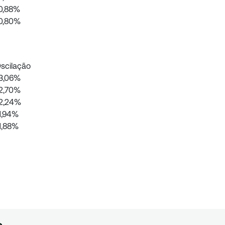
0,88%
0,80%
scilação
3,06%
2,70%
2,24%
1,94%
1,88%
s