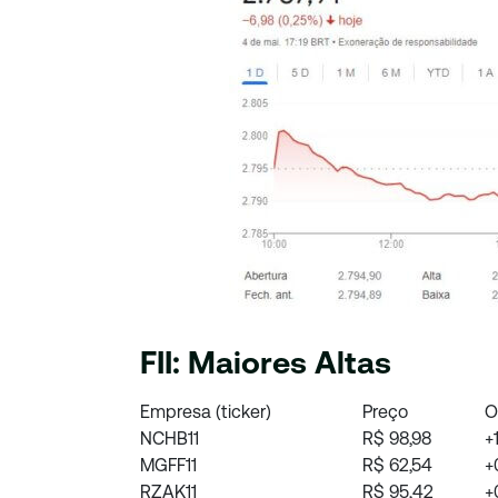
FII: Maiores Altas
Empresa (ticker)
Preço
O
NCHB11
R$ 98,98
+
MGFF11
R$ 62,54
+
RZAK11
R$ 95,42
+