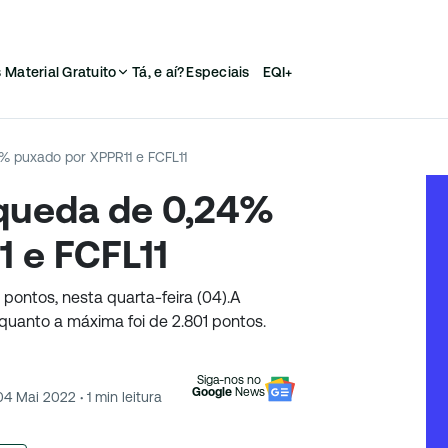
s
Material Gratuito
Tá, e aí?
Especiais
EQI+
4% puxado por XPPR11 e FCFL11
m queda de 0,24%
 e FCFL11
pontos, nesta quarta-feira (04).A
quanto a máxima foi de 2.801 pontos.
Siga-nos no
Google
News
04 Mai 2022
·
1
min leitura