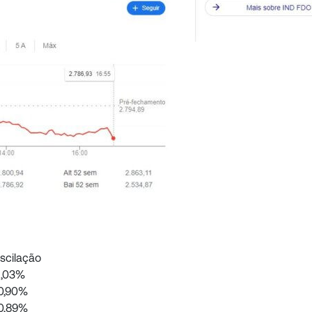
scilação
1,03%
0,90%
0,89%