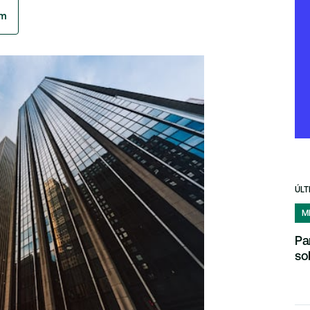
am
ÚLT
M
Pa
so