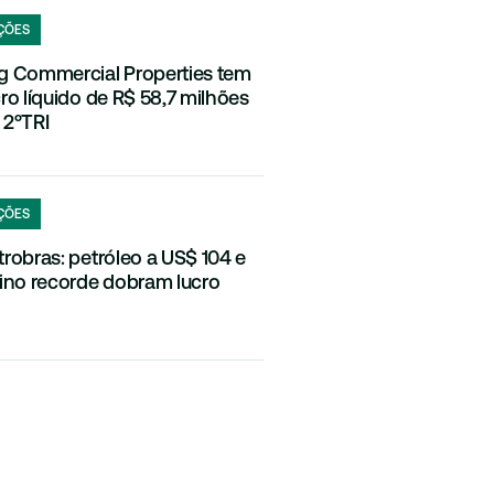
ÇÕES
g Commercial Properties tem
cro líquido de R$ 58,7 milhões
 2ºTRI
ÇÕES
trobras: petróleo a US$ 104 e
fino recorde dobram lucro