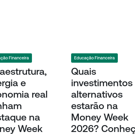
ção Financeira
Educação Financeira
raestrutura,
Quais
rgia e
investimentos
nomia real
alternativos
nham
estarão na
staque na
Money Week
ney Week
2026? Conhe