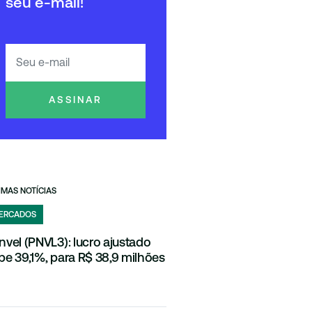
seu e-mail!
ASSINAR
IMAS NOTÍCIAS
ERCADOS
nvel (PNVL3): lucro ajustado
be 39,1%, para R$ 38,9 milhões