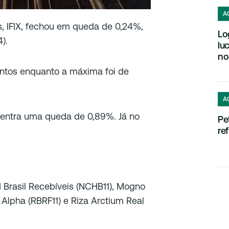
A
os, IFIX, fechou em queda de 0,24%,
Lo
).
lu
no
ntos enquanto a máxima foi de
A
centra uma queda de 0,89%. Já no
Pe
re
 Brasil Recebíveis (NCHB11), Mogno
 Alpha (RBRF11) e Riza Arctium Real