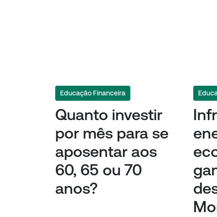
Educação Financeira
Educa
Quanto investir
Inf
por mês para se
ene
aposentar aos
eco
60, 65 ou 70
ga
anos?
de
Mo