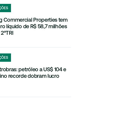
ÇÕES
g Commercial Properties tem
cro líquido de R$ 58,7 milhões
 2ºTRI
ÇÕES
trobras: petróleo a US$ 104 e
fino recorde dobram lucro