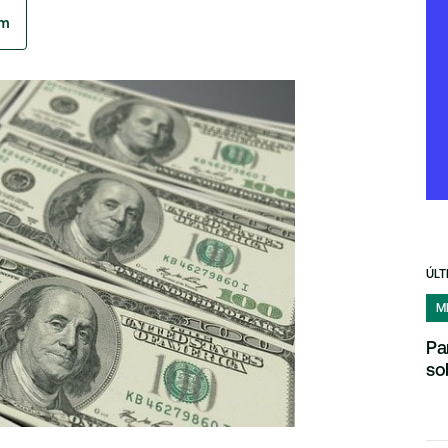
am
ÚLT
M
Pa
so