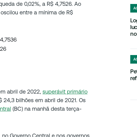
m queda de 0,02%, a R$ 4,7526. Ao
A
oscilou entre a mínima de R$
Lo
lu
no
 4,7536
526
A
Pe
re
em abril de 2022,
superávit primário
$ 24,3 bilhões em abril de 2021. Os
ntral
(BC) na manhã desta terça-
 no Governo Central e nos governos