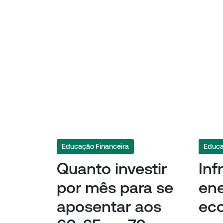
Educação Financeira
Educa
Quanto investir
Inf
por mês para se
ene
aposentar aos
eco