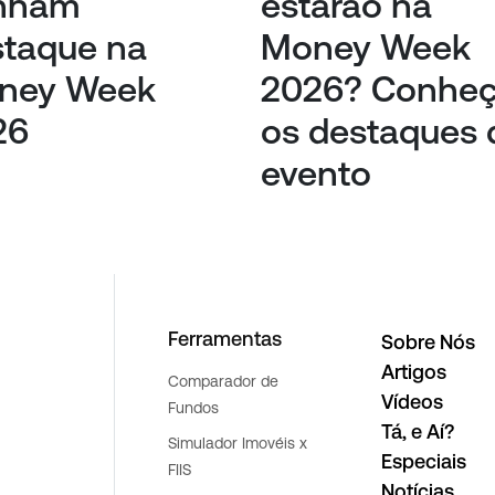
nham
estarão na
staque na
Money Week
ney Week
2026? Conhe
26
os destaques 
evento
Ferramentas
Sobre Nós
Artigos
Comparador de
Vídeos
Fundos
Tá, e Aí?
Simulador Imovéis x
Especiais
FIIS
Notícias