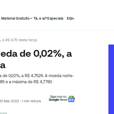
s
Material Gratuito
Tá, e aí?
Especiais
EQI+
 a R$ 4,75 nesta terça
eda de 0,02%, a
ça
da de 0,02%, a R$ 4,7526. A moeda norte-
985 e a máxima de R$ 4,7780
Siga-nos no
Google
News
31 Mai 2022
·
1
min leitura