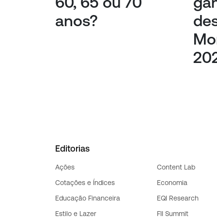
60, 65 ou 70
ga
anos?
de
Mo
20
Editorias
Ações
Content Lab
Cotações e Índices
Economia
Educação Financeira
EQI Research
Estilo e Lazer
FII Summit