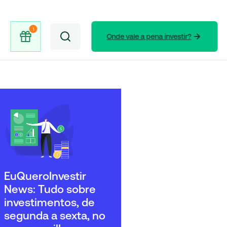
Onde vale a pena investir?
EuQueroInvestir
News: Tudo sobre
investimentos, de
segunda a sexta, no