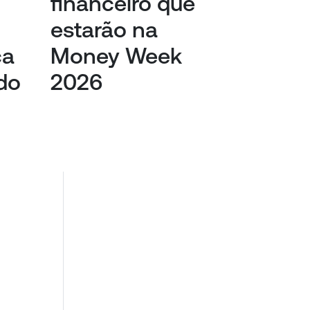
financeiro que
estarão na
ça
Money Week
do
2026