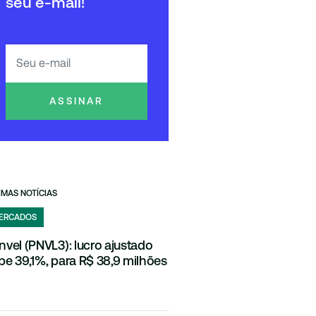
seu e-mail!
ASSINAR
IMAS NOTÍCIAS
ERCADOS
nvel (PNVL3): lucro ajustado
be 39,1%, para R$ 38,9 milhões