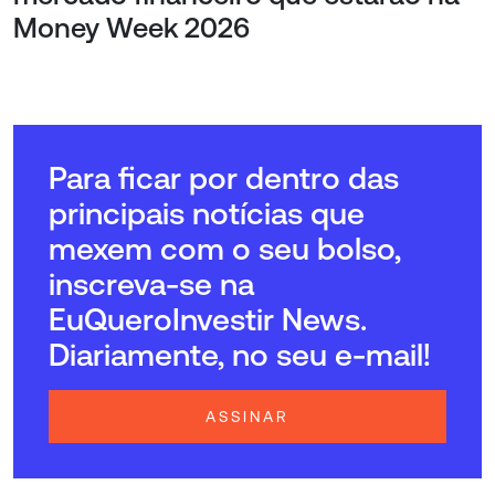
Money Week 2026
Para ficar por dentro das
principais notícias que
mexem com o seu bolso,
inscreva-se na
EuQueroInvestir News.
Diariamente, no seu e-mail!
ASSINAR