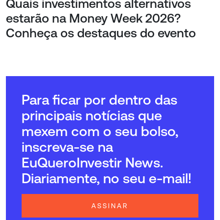
Quais investimentos alternativos
estarão na Money Week 2026?
Conheça os destaques do evento
Para ficar por dentro das
principais notícias que
mexem com o seu bolso,
inscreva-se na
EuQueroInvestir News.
Diariamente, no seu e-mail!
ASSINAR