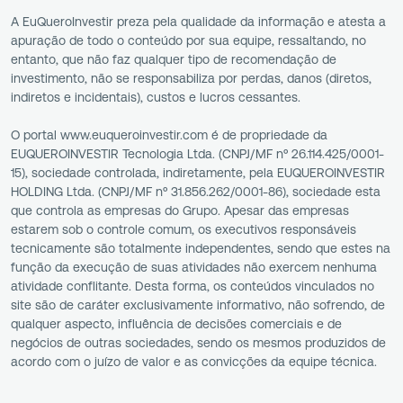
A EuQueroInvestir preza pela qualidade da informação e atesta a
apuração de todo o conteúdo por sua equipe, ressaltando, no
entanto, que não faz qualquer tipo de recomendação de
investimento, não se responsabiliza por perdas, danos (diretos,
indiretos e incidentais), custos e lucros cessantes.
O portal www.euqueroinvestir.com é de propriedade da
EUQUEROINVESTIR Tecnologia Ltda. (CNPJ/MF nº 26.114.425/0001-
15), sociedade controlada, indiretamente, pela EUQUEROINVESTIR
HOLDING Ltda. (CNPJ/MF nº 31.856.262/0001-86), sociedade esta
que controla as empresas do Grupo. Apesar das empresas
estarem sob o controle comum, os executivos responsáveis
tecnicamente são totalmente independentes, sendo que estes na
função da execução de suas atividades não exercem nenhuma
atividade conflitante. Desta forma, os conteúdos vinculados no
site são de caráter exclusivamente informativo, não sofrendo, de
qualquer aspecto, influência de decisões comerciais e de
negócios de outras sociedades, sendo os mesmos produzidos de
acordo com o juízo de valor e as convicções da equipe técnica.