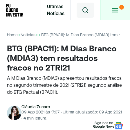
Últimas
Notícias
Home
Notícias
BTG (BPAC11): M Dias Branco (MDIA3) tem resultados fracos no 2TRI21
BTG (BPAC11): M Dias Branco
(MDIA3) tem resultados
fracos no 2TRI21
A M Dias Branco (MDIA3) apresentou resultados fracos
no segundo trimestre de 2021 (2TRI21) segundo análise
do BTG Pactual (BPAC11).
Cláudia Zucare
09 Ago 2021 às 17:07
·
Última atualização:
09 Ago 2021
·
4
min leitura
Siga-nos no
Google
News