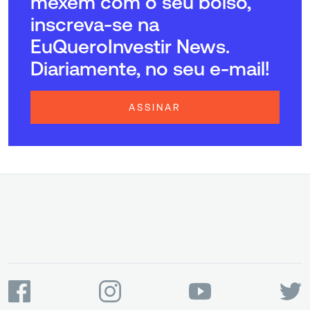
mexem com o seu bolso,
inscreva-se na
EuQueroInvestir News.
Diariamente, no seu e-mail!
ASSINAR