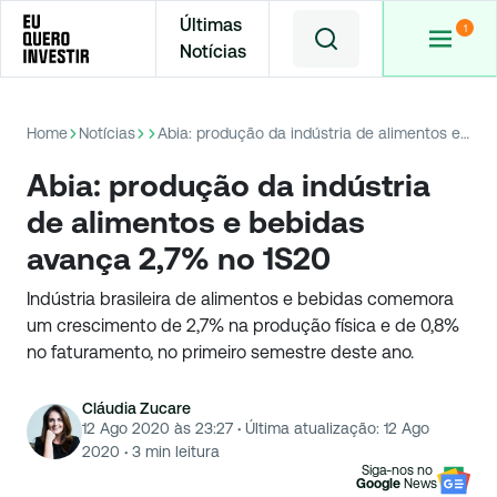
Últimas
Notícias
Home
Notícias
Abia: produção da indústria de alimentos e bebidas avança 2,7% no 1S20
Abia: produção da indústria
de alimentos e bebidas
avança 2,7% no 1S20
Indústria brasileira de alimentos e bebidas comemora
um crescimento de 2,7% na produção física e de 0,8%
no faturamento, no primeiro semestre deste ano.
Cláudia Zucare
12 Ago 2020 às 23:27
·
Última atualização:
12 Ago
2020
·
3
min leitura
Siga-nos no
Google
News