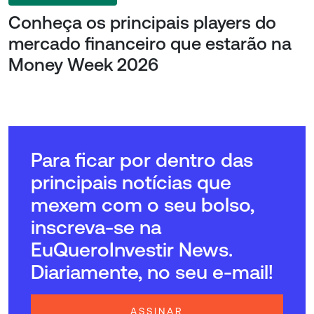
Conheça os principais players do
mercado financeiro que estarão na
Money Week 2026
Para ficar por dentro das
principais notícias que
mexem com o seu bolso,
inscreva-se na
EuQueroInvestir News.
Diariamente, no seu e-mail!
ASSINAR