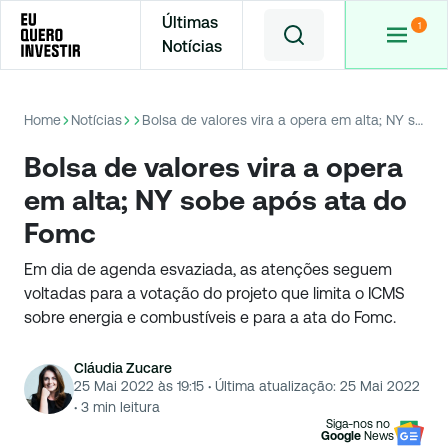
Últimas
Notícias
Home
Notícias
Bolsa de valores vira a opera em alta; NY sobe após ata do Fomc
Bolsa de valores vira a opera
em alta; NY sobe após ata do
Fomc
Em dia de agenda esvaziada, as atenções seguem
voltadas para a votação do projeto que limita o ICMS
sobre energia e combustíveis e para a ata do Fomc.
Cláudia Zucare
25 Mai 2022 às 19:15
·
Última atualização:
25 Mai 2022
·
3
min leitura
Siga-nos no
Google
News