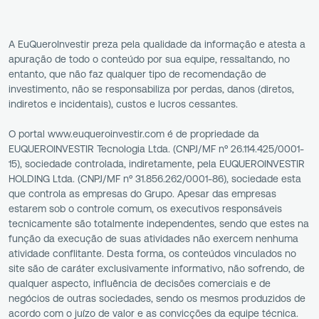
A EuQueroInvestir preza pela qualidade da informação e atesta a
apuração de todo o conteúdo por sua equipe, ressaltando, no
entanto, que não faz qualquer tipo de recomendação de
investimento, não se responsabiliza por perdas, danos (diretos,
indiretos e incidentais), custos e lucros cessantes.
O portal www.euqueroinvestir.com é de propriedade da
EUQUEROINVESTIR Tecnologia Ltda. (CNPJ/MF nº 26.114.425/0001-
15), sociedade controlada, indiretamente, pela EUQUEROINVESTIR
HOLDING Ltda. (CNPJ/MF nº 31.856.262/0001-86), sociedade esta
que controla as empresas do Grupo. Apesar das empresas
estarem sob o controle comum, os executivos responsáveis
tecnicamente são totalmente independentes, sendo que estes na
função da execução de suas atividades não exercem nenhuma
atividade conflitante. Desta forma, os conteúdos vinculados no
site são de caráter exclusivamente informativo, não sofrendo, de
qualquer aspecto, influência de decisões comerciais e de
negócios de outras sociedades, sendo os mesmos produzidos de
acordo com o juízo de valor e as convicções da equipe técnica.