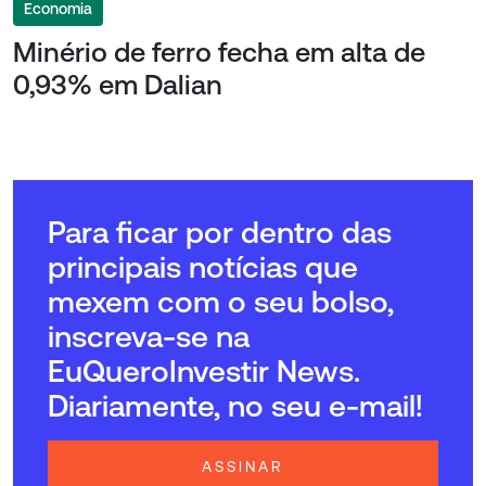
Economia
Minério de ferro fecha em alta de
0,93% em Dalian
Para ficar por dentro das
principais notícias que
mexem com o seu bolso,
inscreva-se na
EuQueroInvestir News.
Diariamente, no seu e-mail!
ASSINAR