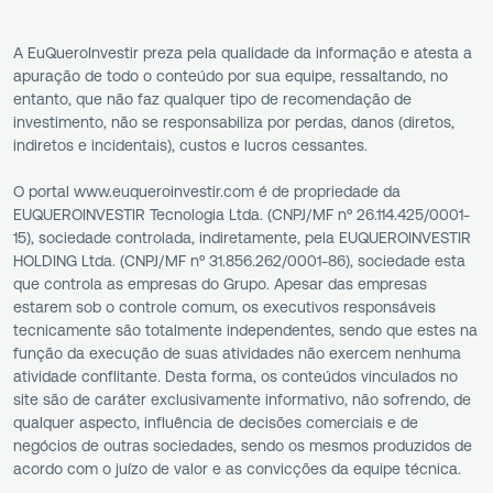
A EuQueroInvestir preza pela qualidade da informação e atesta a
apuração de todo o conteúdo por sua equipe, ressaltando, no
entanto, que não faz qualquer tipo de recomendação de
investimento, não se responsabiliza por perdas, danos (diretos,
indiretos e incidentais), custos e lucros cessantes.
O portal www.euqueroinvestir.com é de propriedade da
EUQUEROINVESTIR Tecnologia Ltda. (CNPJ/MF nº 26.114.425/0001-
15), sociedade controlada, indiretamente, pela EUQUEROINVESTIR
HOLDING Ltda. (CNPJ/MF nº 31.856.262/0001-86), sociedade esta
que controla as empresas do Grupo. Apesar das empresas
estarem sob o controle comum, os executivos responsáveis
tecnicamente são totalmente independentes, sendo que estes na
função da execução de suas atividades não exercem nenhuma
atividade conflitante. Desta forma, os conteúdos vinculados no
site são de caráter exclusivamente informativo, não sofrendo, de
qualquer aspecto, influência de decisões comerciais e de
negócios de outras sociedades, sendo os mesmos produzidos de
acordo com o juízo de valor e as convicções da equipe técnica.