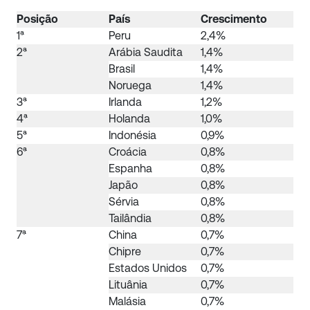
Posição
País
Crescimento
1ª
Peru
2,4%
2ª
Arábia Saudita
1,4%
Brasil
1,4%
Noruega
1,4%
3ª
Irlanda
1,2%
4ª
Holanda
1,0%
5ª
Indonésia
0,9%
6ª
Croácia
0,8%
Espanha
0,8%
Japão
0,8%
Sérvia
0,8%
Tailândia
0,8%
7ª
China
0,7%
Chipre
0,7%
Estados Unidos
0,7%
Lituânia
0,7%
Malásia
0,7%