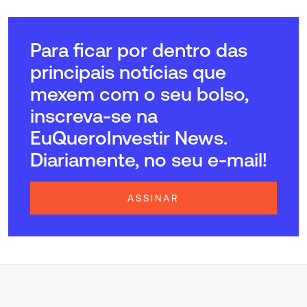
Para ficar por dentro das
principais notícias que
mexem com o seu bolso,
inscreva-se na
EuQueroInvestir News.
Diariamente, no seu e-mail!
ASSINAR