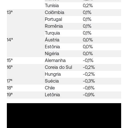
Tunísia
0,2%
13ª
Colômbia
0,1%
Portugal
0,1%
Romênia
0,1%
Turquia
0,1%
14ª
Áustria
0,0%
Estônia
0,0%
Nigéria
0,0%
15ª
Alemanha
-0,1%
16ª
Coreia do Sul
-0,2%
Hungria
-0,2%
17ª
Suécia
-0,3%
18ª
Chile
-0,6%
19ª
Letônia
-0,9%