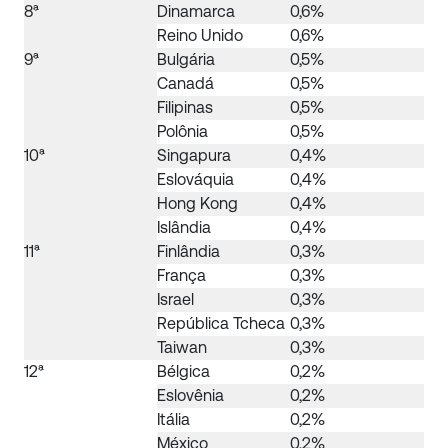
8ª
Dinamarca
0,6%
Reino Unido
0,6%
9ª
Bulgária
0,5%
Canadá
0,5%
Filipinas
0,5%
Polônia
0,5%
10ª
Singapura
0,4%
Eslováquia
0,4%
Hong Kong
0,4%
Islândia
0,4%
11ª
Finlândia
0,3%
França
0,3%
Israel
0,3%
República Tcheca
0,3%
Taiwan
0,3%
12ª
Bélgica
0,2%
Eslovênia
0,2%
Itália
0,2%
México
0,2%