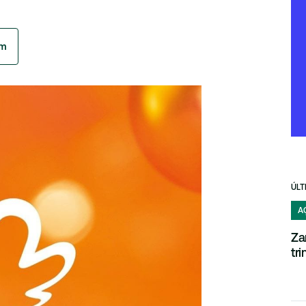
am
ÚLT
A
Za
tr