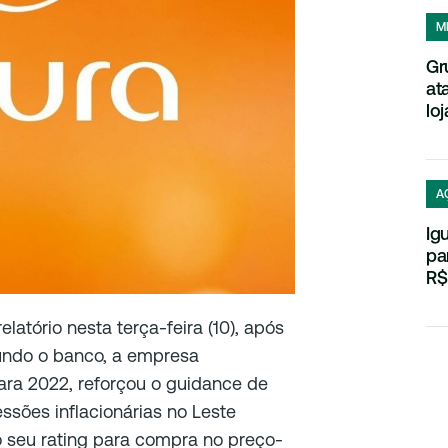
M
Gr
at
loj
A
Ig
pa
R$
latório nesta terça-feira (10), após
undo o banco, a empresa
ara 2022, reforçou o guidance de
ssões inflacionárias no Leste
 seu rating para compra no preço-