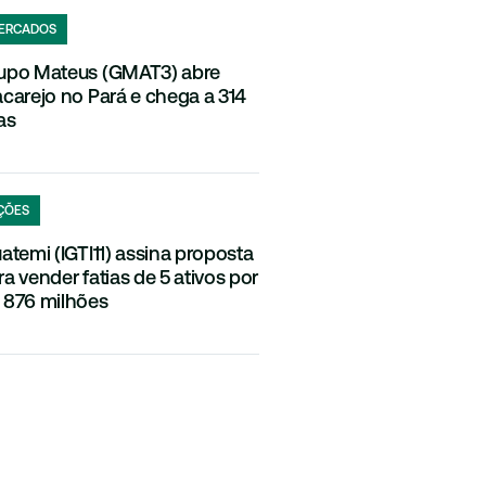
ERCADOS
upo Mateus (GMAT3) abre
acarejo no Pará e chega a 314
as
ÇÕES
uatemi (IGTI11) assina proposta
ra vender fatias de 5 ativos por
 876 milhões