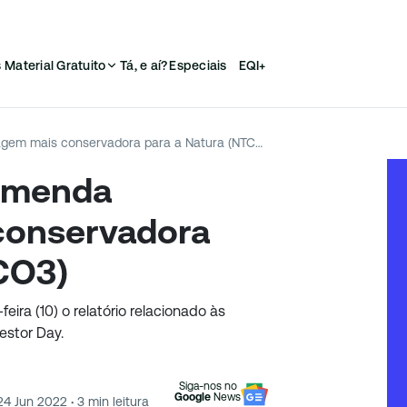
s
Material Gratuito
Tá, e aí?
Especiais
EQI+
BTG (BPAC11) recomenda abordagem mais conservadora para a Natura (NTCO3)
comenda
conservadora
CO3)
eira (10) o relatório relacionado às
estor Day.
Siga-nos no
Google
News
24 Jun 2022
·
3
min leitura