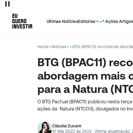
Últimas Notícias
Editorias
Ações
Artigo
Home
Notícias
BTG (BPAC11) re
abordagem mais 
para a Natura (NT
O BTG Pactual (BPAC11) publicou nesta terça-f
ações da Natura (NTCO3), divulgados no Inv
Cláudia Zucare
10 Mai 2022 às 21:03
·
Última atualização: