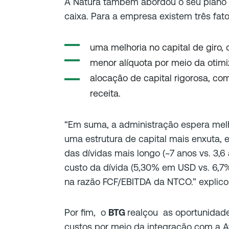
A Natura também abordou o seu plano 
caixa. Para a empresa existem três fat
uma melhoria no capital de giro,
menor alíquota por meio da otimiz
alocação de capital rigorosa, co
receita.
“Em suma, a administração espera mel
uma estrutura de capital mais enxuta,
das dívidas mais longo (~7 anos vs. 3,
custo da dívida (5,30% em USD vs. 6,7
na razão FCF/EBITDA da NTCO.” explico
Por fim, o
BTG
realçou as oportunidade
custos por meio da integração com a A