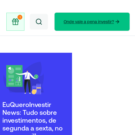
Onde vale a pena investir?
EuQueroInvestir
News: Tudo sobre
investimentos, de
segunda a sexta, no