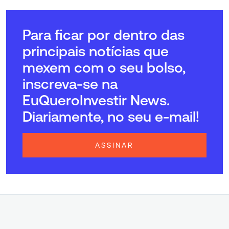
Para ficar por dentro das
principais notícias que
mexem com o seu bolso,
inscreva-se na
EuQueroInvestir News.
Diariamente, no seu e-mail!
ASSINAR