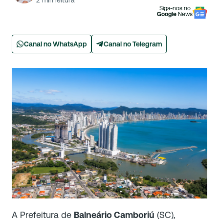
2
min leitura
Siga-nos no
Google
News
Canal no WhatsApp
Canal no Telegram
A Prefeitura de
Balneário Camboriú
(SC),